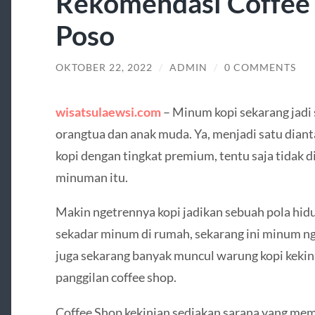
Rekomendasi Coffee
Poso
OKTOBER 22, 2022
/
ADMIN
/
0 COMMENTS
wisatsulaewsi.com
– Minum kopi sekarang jadi s
orangtua dan anak muda. Ya, menjadi satu diant
kopi dengan tingkat premium, tentu saja tidak d
minuman itu.
Makin ngetrennya kopi jadikan sebuah pola hidu
sekadar minum di rumah, sekarang ini minum n
juga sekarang banyak muncul warung kopi kekini
panggilan coffee shop.
Coffee Shop kekinian sediakan sarana yang mem