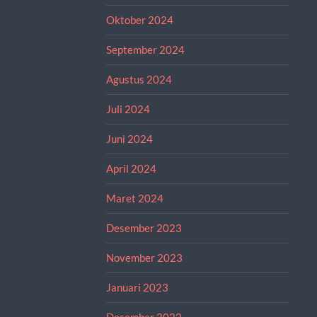
Oktober 2024
September 2024
Agustus 2024
Juli 2024
Juni 2024
April 2024
Maret 2024
Desember 2023
November 2023
Januari 2023