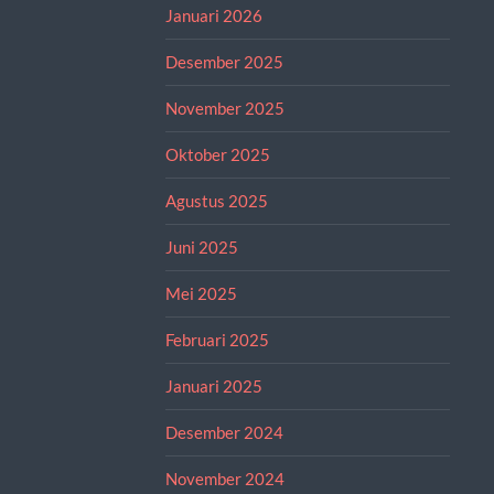
Januari 2026
Desember 2025
November 2025
Oktober 2025
Agustus 2025
Juni 2025
Mei 2025
Februari 2025
Januari 2025
Desember 2024
November 2024