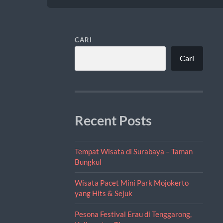
CARI
Cari
Recent Posts
Tempat Wisata di Surabaya – Taman
Bungkul
Wisata Pacet Mini Park Mojokerto
yang Hits & Sejuk
Pesona Festival Erau di Tenggarong,