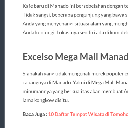
Kafe baru di Manado ini bersebelahan dengan t
Tidak sangsi, beberapa pengunjung yang bawa sa
Anda yang menyenangi situasi alam yang menghad
Anda kunjungi. Lokasinya sendiri ada di kompl
Excelso Mega Mall Mana
Siapakah yang tidak mengenali merek populer ex
cabangnya di Manado. Yakni di Mega Mall Man
minumannya yang berkualitas akan membuat An
lama kongkow disitu.
Baca Juga :
10 Daftar Tempat Wisata di Tomoho