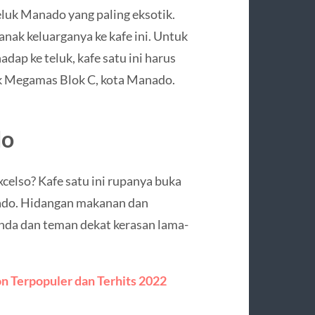
eluk Manado yang paling eksotik.
nak keluarganya ke kafe ini. Untuk
ap ke teluk, kafe satu ini harus
ek Megamas Blok C, kota Manado.
do
celso? Kafe satu ini rupanya buka
ado. Hidangan makanan dan
da dan teman dekat kerasan lama-
n Terpopuler dan Terhits 2022