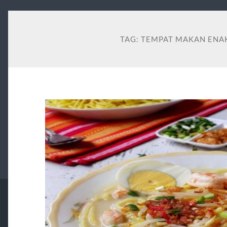
TAG:
TEMPAT MAKAN ENA