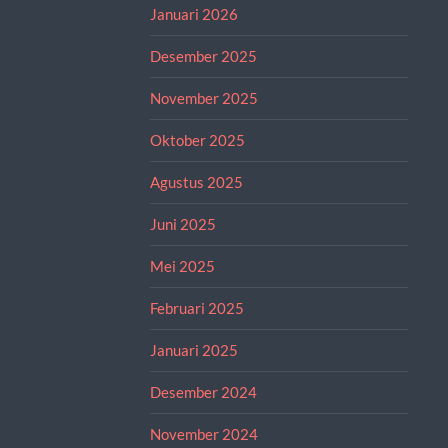
Januari 2026
Desember 2025
November 2025
Oktober 2025
Agustus 2025
Juni 2025
Mei 2025
Februari 2025
Januari 2025
Desember 2024
November 2024