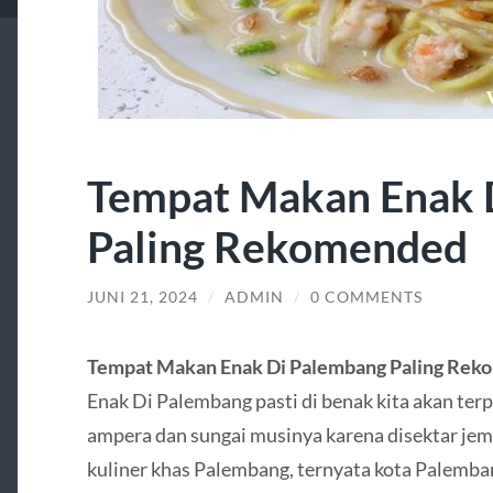
Tempat Makan Enak 
Paling Rekomended
JUNI 21, 2024
/
ADMIN
/
0 COMMENTS
Tempat Makan Enak Di Palembang Paling Rek
Enak Di Palembang pasti di benak kita akan te
ampera dan sungai musinya karena disektar jem
kuliner khas Palembang, ternyata kota Palemban