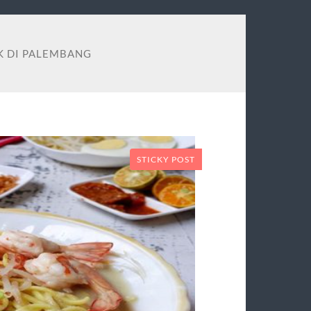
K DI PALEMBANG
STICKY POST