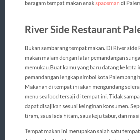
beragam tempat makan enak
spaceman
di Palem
River Side Restaurant Pa
Bukan sembarang tempat makan. Di River side 
makan malam dengan latar pemandangan sunga
memukau.Buat kamu yang baru datang ke kota i
pemandangan lengkap simbol kota Palembang h
Makanan di tempat ini akan mengundang selera
menu seafood tersaji di tempat ini. Tidak samp
dapat disajikan sesuai keinginan konsumen. Sepe
tiram, saus lada hitam, saus keju tabur, dan mas
Tempat makan ini merupakan salah satu tempat 