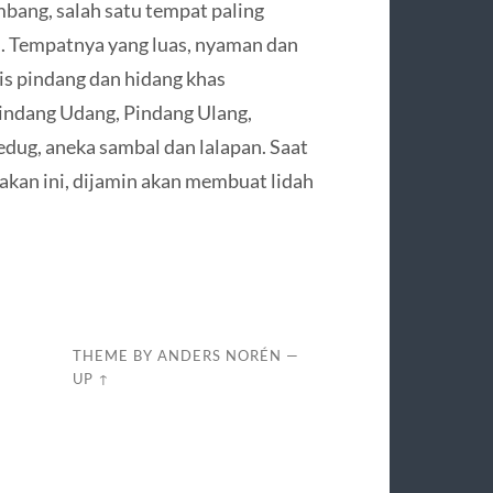
bang, salah satu tempat paling
 Tempatnya yang luas, nyaman dan
nis pindang dan hidang khas
Pindang Udang, Pindang Ulang,
edug, aneka sambal dan lalapan. Saat
an ini, dijamin akan membuat lidah
THEME BY
ANDERS NORÉN
—
UP ↑