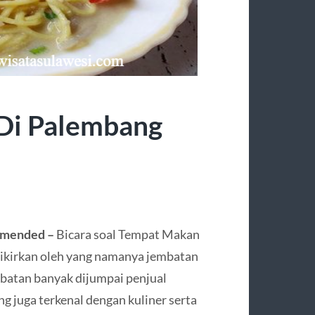
Di Palembang
omended –
Bicara soal Tempat Makan
rpikirkan oleh yang namanya jembatan
batan banyak dijumpai penjual
g juga terkenal dengan kuliner serta