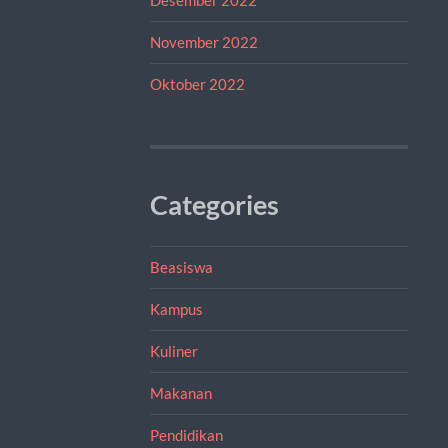
Desember 2022
November 2022
Oktober 2022
Categories
Beasiswa
Kampus
Kuliner
Makanan
Pendidikan