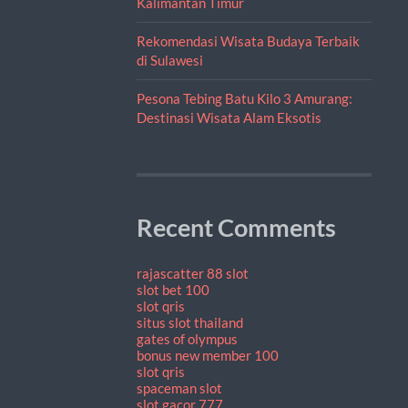
Kalimantan Timur
Rekomendasi Wisata Budaya Terbaik
di Sulawesi
Pesona Tebing Batu Kilo 3 Amurang:
Destinasi Wisata Alam Eksotis
Recent Comments
rajascatter 88 slot
slot bet 100
slot qris
situs slot thailand
gates of olympus
bonus new member 100
slot qris
spaceman slot
slot gacor 777