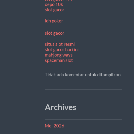
depo 10k
slot gacor
idn poker
slot gacor
situs slot resmi
slot gacor hari ini
mahjong ways
spaceman slot
Tidak ada komentar untuk ditampilkan.
Archives
Mei 2026