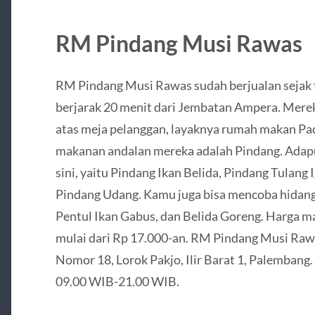
RM Pindang Musi Rawas
RM Pindang Musi Rawas sudah berjualan sejak 
berjarak 20 menit dari Jembatan Ampera. Mere
atas meja pelanggan, layaknya rumah makan Pa
makanan andalan mereka adalah Pindang. Adapu
sini, yaitu Pindang Ikan Belida, Pindang Tulang 
Pindang Udang. Kamu juga bisa mencoba hidanga
Pentul Ikan Gabus, dan Belida Goreng. Harga 
mulai dari Rp 17.000-an. RM Pindang Musi Rawa
Nomor 18, Lorok Pakjo, Ilir Barat 1, Palembang.
09.00 WIB-21.00 WIB.