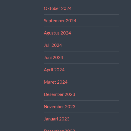
Oktober 2024
September 2024
Agustus 2024
Juli 2024
Juni 2024
April 2024
Maret 2024
Desember 2023
November 2023
Januari 2023