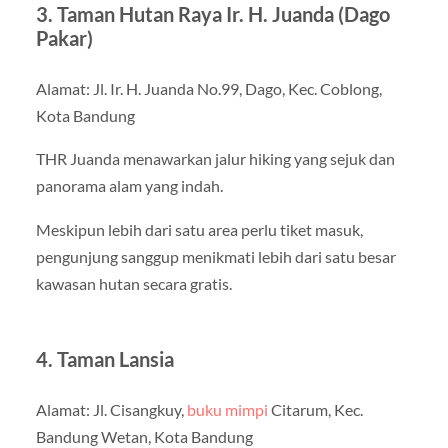
3. Taman Hutan Raya Ir. H. Juanda (Dago
Pakar)
Alamat: Jl. Ir. H. Juanda No.99, Dago, Kec. Coblong,
Kota Bandung
THR Juanda menawarkan jalur hiking yang sejuk dan
panorama alam yang indah.
Meskipun lebih dari satu area perlu tiket masuk,
pengunjung sanggup menikmati lebih dari satu besar
kawasan hutan secara gratis.
4. Taman Lansia
Alamat: Jl. Cisangkuy,
buku mimpi
Citarum, Kec.
Bandung Wetan, Kota Bandung