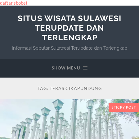
daftar sbobet
SITUS WISATA SULAWESI
TERUPDATE DAN
TERLENGKAP
Informasi Seputar Sulawesi Terupdate dan Terlengkap
SHOW MENU
TAG:
TERAS CIKAPUNDUNG
STICKY POST