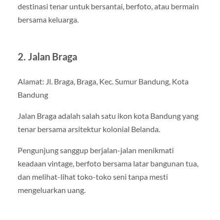
destinasi tenar untuk bersantai, berfoto, atau bermain
bersama keluarga.
2. Jalan Braga
Alamat: Jl. Braga, Braga, Kec. Sumur Bandung, Kota
Bandung
Jalan Braga adalah salah satu ikon kota Bandung yang
tenar bersama arsitektur kolonial Belanda.
Pengunjung sanggup berjalan-jalan menikmati
keadaan vintage, berfoto bersama latar bangunan tua,
dan melihat-lihat toko-toko seni tanpa mesti
mengeluarkan uang.