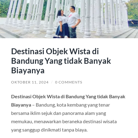
Destinasi Objek Wista di
Bandung Yang tidak Banyak
Biayanya
OKTOBER 11, 2024
/
0 COMMENTS
Destinasi Objek Wista di Bandung Yang tidak Banyak
Biayanya
– Bandung, kota kembang yang tenar
bersama iklim sejuk dan panorama alam yang
memukau, menawarkan beraneka destinasi wisata
yang sanggup dinikmati tanpa biaya.