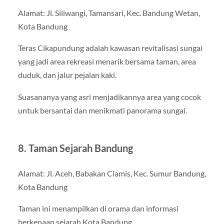
Alamat: Jl. Siliwangi, Tamansari, Kec. Bandung Wetan,
Kota Bandung
Teras Cikapundung adalah kawasan revitalisasi sungai
yang jadi area rekreasi menarik bersama taman, area
duduk, dan jalur pejalan kaki.
Suasananya yang asri menjadikannya area yang cocok
untuk bersantai dan menikmati panorama sungai.
8. Taman Sejarah Bandung
Alamat: Jl. Aceh, Babakan Ciamis, Kec. Sumur Bandung,
Kota Bandung
Taman ini menampilkan di orama dan informasi
berkenaan sejarah Kota Bandung.