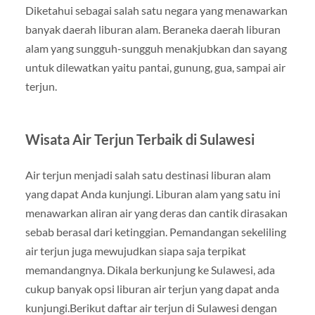
Diketahui sebagai salah satu negara yang menawarkan
banyak daerah liburan alam. Beraneka daerah liburan
alam yang sungguh-sungguh menakjubkan dan sayang
untuk dilewatkan yaitu pantai, gunung, gua, sampai air
terjun.
Wisata Air Terjun Terbaik di Sulawesi
Air terjun menjadi salah satu destinasi liburan alam
yang dapat Anda kunjungi. Liburan alam yang satu ini
menawarkan aliran air yang deras dan cantik dirasakan
sebab berasal dari ketinggian. Pemandangan sekeliling
air terjun juga mewujudkan siapa saja terpikat
memandangnya. Dikala berkunjung ke Sulawesi, ada
cukup banyak opsi liburan air terjun yang dapat anda
kunjungi.Berikut daftar air terjun di Sulawesi dengan