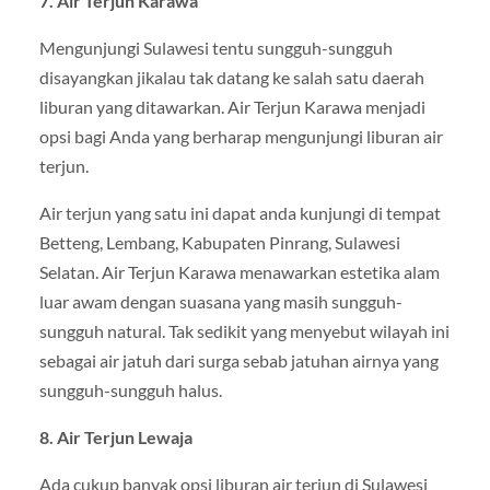
7. Air Terjun Karawa
Mengunjungi Sulawesi tentu sungguh-sungguh
disayangkan jikalau tak datang ke salah satu daerah
liburan yang ditawarkan. Air Terjun Karawa menjadi
opsi bagi Anda yang berharap mengunjungi liburan air
terjun.
Air terjun yang satu ini dapat anda kunjungi di tempat
Betteng, Lembang, Kabupaten Pinrang, Sulawesi
Selatan. Air Terjun Karawa menawarkan estetika alam
luar awam dengan suasana yang masih sungguh-
sungguh natural. Tak sedikit yang menyebut wilayah ini
sebagai air jatuh dari surga sebab jatuhan airnya yang
sungguh-sungguh halus.
8. Air Terjun Lewaja
Ada cukup banyak opsi liburan air terjun di Sulawesi