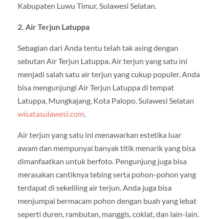
Kabupaten Luwu Timur, Sulawesi Selatan.
2. Air Terjun Latuppa
Sebagian dari Anda tentu telah tak asing dengan
sebutan Air Terjun Latuppa. Air terjun yang satu ini
menjadi salah satu air terjun yang cukup populer. Anda
bisa mengunjungi Air Terjun Latuppa di tempat
Latuppa, Mungkajang, Kota Palopo, Sulawesi Selatan
wisatasulawesi.com
.
Air terjun yang satu ini menawarkan estetika luar
awam dan mempunyai banyak titik menarik yang bisa
dimanfaatkan untuk berfoto. Pengunjung juga bisa
merasakan cantiknya tebing serta pohon-pohon yang
terdapat di sekeliling air terjun. Anda juga bisa
menjumpai bermacam pohon dengan buah yang lebat
seperti duren, rambutan, manggis, coklat, dan lain-lain.