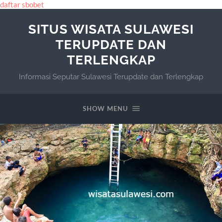
daftar sbobet
SITUS WISATA SULAWESI
TERUPDATE DAN
TERLENGKAP
Informasi Seputar Sulawesi Terupdate dan Terlengkap
SHOW MENU