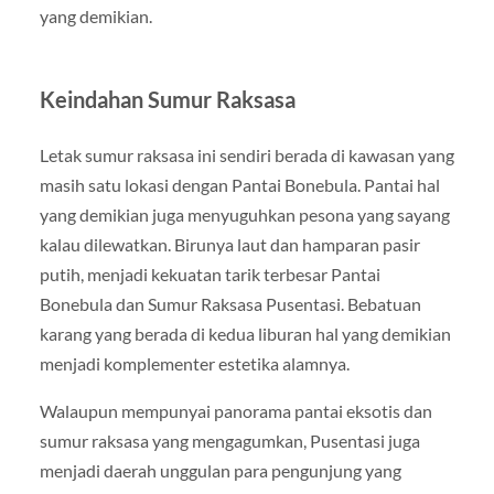
yang demikian.
Keindahan Sumur Raksasa
Letak sumur raksasa ini sendiri berada di kawasan yang
masih satu lokasi dengan Pantai Bonebula. Pantai hal
yang demikian juga menyuguhkan pesona yang sayang
kalau dilewatkan. Birunya laut dan hamparan pasir
putih, menjadi kekuatan tarik terbesar Pantai
Bonebula dan Sumur Raksasa Pusentasi. Bebatuan
karang yang berada di kedua liburan hal yang demikian
menjadi komplementer estetika alamnya.
Walaupun mempunyai panorama pantai eksotis dan
sumur raksasa yang mengagumkan, Pusentasi juga
menjadi daerah unggulan para pengunjung yang