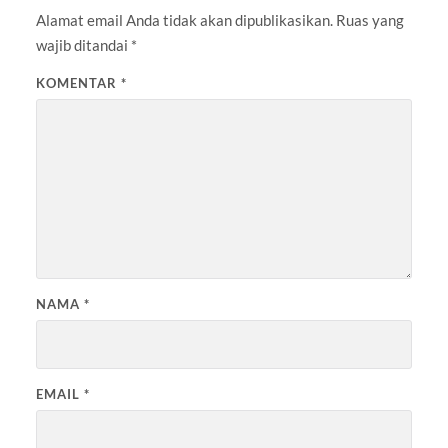
Alamat email Anda tidak akan dipublikasikan.
Ruas yang
wajib ditandai
*
KOMENTAR
*
NAMA
*
EMAIL
*