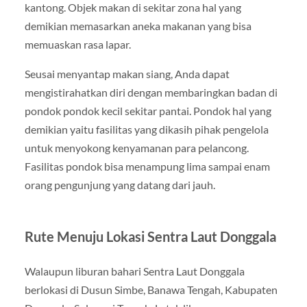
kantong. Objek makan di sekitar zona hal yang
demikian memasarkan aneka makanan yang bisa
memuaskan rasa lapar.
Seusai menyantap makan siang, Anda dapat
mengistirahatkan diri dengan membaringkan badan di
pondok pondok kecil sekitar pantai. Pondok hal yang
demikian yaitu fasilitas yang dikasih pihak pengelola
untuk menyokong kenyamanan para pelancong.
Fasilitas pondok bisa menampung lima sampai enam
orang pengunjung yang datang dari jauh.
Rute Menuju Lokasi Sentra Laut Donggala
Walaupun liburan bahari Sentra Laut Donggala
berlokasi di Dusun Simbe, Banawa Tengah, Kabupaten