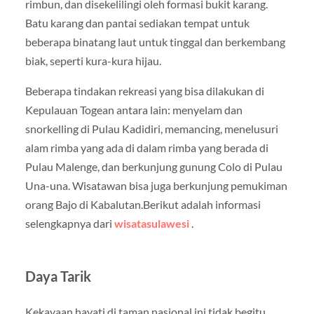
rimbun, dan disekelilingi oleh formasi bukit karang.
Batu karang dan pantai sediakan tempat untuk
beberapa binatang laut untuk tinggal dan berkembang
biak, seperti kura-kura hijau.
Beberapa tindakan rekreasi yang bisa dilakukan di
Kepulauan Togean antara lain: menyelam dan
snorkelling di Pulau Kadidiri, memancing, menelusuri
alam rimba yang ada di dalam rimba yang berada di
Pulau Malenge, dan berkunjung gunung Colo di Pulau
Una-una. Wisatawan bisa juga berkunjung pemukiman
orang Bajo di Kabalutan.Berikut adalah informasi
selengkapnya dari
wisatasulawesi
.
Daya Tarik
Kekayaan hayati di taman nasional ini tidak begitu