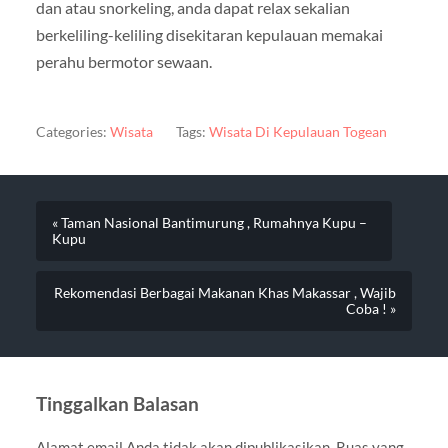
dan atau snorkeling, anda dapat relax sekalian
berkeliling-keliling disekitaran kepulauan memakai
perahu bermotor sewaan.
Categories:
Wisata
Tags:
Wisata Di Kepulauan Togean
« Taman Nasional Bantimurung , Rumahnya Kupu –
Kupu
Rekomendasi Berbagai Makanan Khas Makassar , Wajib
Coba ! »
Tinggalkan Balasan
Alamat email Anda tidak akan dipublikasikan.
Ruas yang