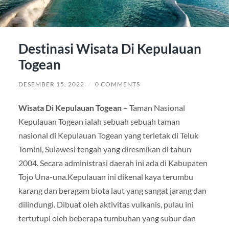
Destinasi Wisata Di Kepulauan
Togean
DESEMBER 15, 2022
/
0 COMMENTS
Wisata Di Kepulauan Togean
– Taman Nasional
Kepulauan Togean ialah sebuah sebuah taman
nasional di Kepulauan Togean yang terletak di Teluk
Tomini, Sulawesi tengah yang diresmikan di tahun
2004. Secara administrasi daerah ini ada di Kabupaten
Tojo Una-una.Kepulauan ini dikenal kaya terumbu
karang dan beragam biota laut yang sangat jarang dan
dilindungi. Dibuat oleh aktivitas vulkanis, pulau ini
tertutupi oleh beberapa tumbuhan yang subur dan