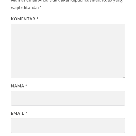
wajib ditandai
*
KOMENTAR
*
NAMA
*
EMAIL
*