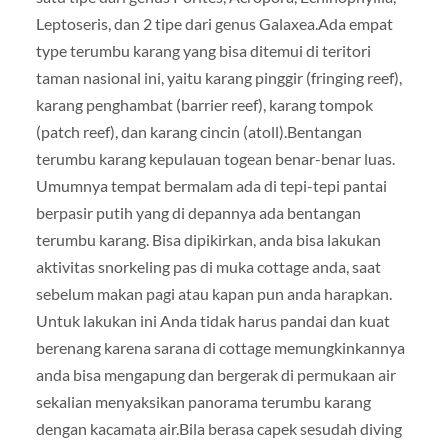
Leptoseris, dan 2 tipe dari genus Galaxea.Ada empat
type terumbu karang yang bisa ditemui di teritori
taman nasional ini, yaitu karang pinggir (fringing reef),
karang penghambat (barrier reef), karang tompok
(patch reef), dan karang cincin (atoll).Bentangan
terumbu karang kepulauan togean benar-benar luas.
Umumnya tempat bermalam ada di tepi-tepi pantai
berpasir putih yang di depannya ada bentangan
terumbu karang. Bisa dipikirkan, anda bisa lakukan
aktivitas snorkeling pas di muka cottage anda, saat
sebelum makan pagi atau kapan pun anda harapkan.
Untuk lakukan ini Anda tidak harus pandai dan kuat
berenang karena sarana di cottage memungkinkannya
anda bisa mengapung dan bergerak di permukaan air
sekalian menyaksikan panorama terumbu karang
dengan kacamata air.Bila berasa capek sesudah diving