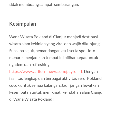
tidak membuang sampah sembarangan.
Kesimpulan
Wana Wisata Pokland di Cianjur menjadi destinasi
wisata alam kekinian yang viral dan wajib dikunjungi.
Suasana sejuk, pemandangan asri, serta spot foto
menarik menjadikan tempat ini pilihan tepat untuk
ngadem dan refreshing
https://www.variformnews.com/payroll-1
. Dengan
fasilitas lengkap dan berbagai aktivitas seru, Pokland
cocok untuk semua kalangan. Jadi, jangan lewatkan
kesempatan untuk menikmati keindahan alam Cianjur
di Wana Wisata Pokland!