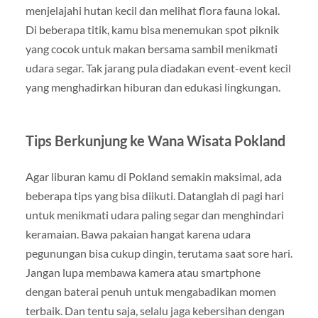
menjelajahi hutan kecil dan melihat flora fauna lokal.
Di beberapa titik, kamu bisa menemukan spot piknik
yang cocok untuk makan bersama sambil menikmati
udara segar. Tak jarang pula diadakan event-event kecil
yang menghadirkan hiburan dan edukasi lingkungan.
Tips Berkunjung ke Wana Wisata Pokland
Agar liburan kamu di Pokland semakin maksimal, ada
beberapa tips yang bisa diikuti. Datanglah di pagi hari
untuk menikmati udara paling segar dan menghindari
keramaian. Bawa pakaian hangat karena udara
pegunungan bisa cukup dingin, terutama saat sore hari.
Jangan lupa membawa kamera atau smartphone
dengan baterai penuh untuk mengabadikan momen
terbaik. Dan tentu saja, selalu jaga kebersihan dengan