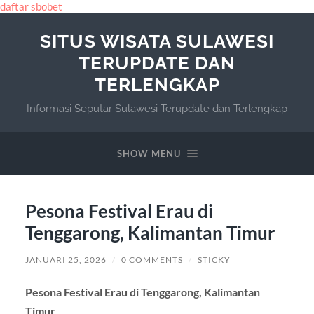
daftar sbobet
SITUS WISATA SULAWESI
TERUPDATE DAN
TERLENGKAP
Informasi Seputar Sulawesi Terupdate dan Terlengkap
SHOW MENU
Pesona Festival Erau di
Tenggarong, Kalimantan Timur
JANUARI 25, 2026
/
0 COMMENTS
/
STICKY
Pesona Festival Erau di Tenggarong, Kalimantan
Timur