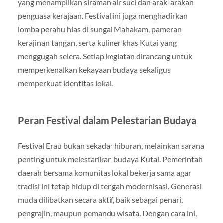
yang menampilkan siraman air suci dan arak-arakan
penguasa kerajaan. Festival ini juga menghadirkan
lomba perahu hias di sungai Mahakam, pameran
kerajinan tangan, serta kuliner khas Kutai yang
menggugah selera. Setiap kegiatan dirancang untuk
memperkenalkan kekayaan budaya sekaligus
memperkuat identitas lokal.
Peran Festival dalam Pelestarian Budaya
Festival Erau bukan sekadar hiburan, melainkan sarana
penting untuk melestarikan budaya Kutai. Pemerintah
daerah bersama komunitas lokal bekerja sama agar
tradisi ini tetap hidup di tengah modernisasi. Generasi
muda dilibatkan secara aktif, baik sebagai penari,
pengrajin, maupun pemandu wisata. Dengan cara ini,