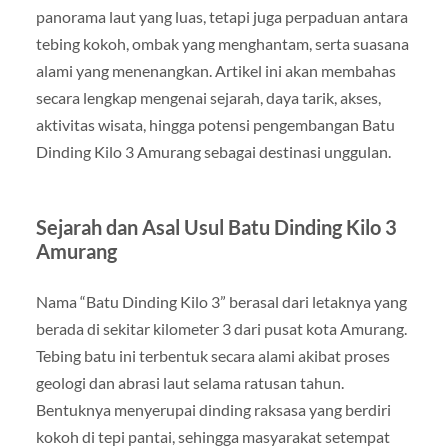
panorama laut yang luas, tetapi juga perpaduan antara
tebing kokoh, ombak yang menghantam, serta suasana
alami yang menenangkan. Artikel ini akan membahas
secara lengkap mengenai sejarah, daya tarik, akses,
aktivitas wisata, hingga potensi pengembangan Batu
Dinding Kilo 3 Amurang sebagai destinasi unggulan.
Sejarah dan Asal Usul Batu Dinding Kilo 3
Amurang
Nama “Batu Dinding Kilo 3” berasal dari letaknya yang
berada di sekitar kilometer 3 dari pusat kota Amurang.
Tebing batu ini terbentuk secara alami akibat proses
geologi dan abrasi laut selama ratusan tahun.
Bentuknya menyerupai dinding raksasa yang berdiri
kokoh di tepi pantai, sehingga masyarakat setempat