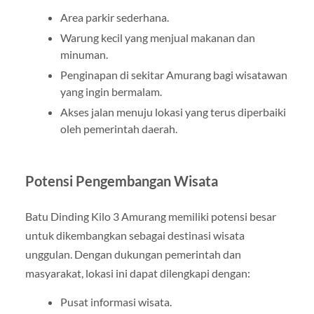
Area parkir sederhana.
Warung kecil yang menjual makanan dan
minuman.
Penginapan di sekitar Amurang bagi wisatawan
yang ingin bermalam.
Akses jalan menuju lokasi yang terus diperbaiki
oleh pemerintah daerah.
Potensi Pengembangan Wisata
Batu Dinding Kilo 3 Amurang memiliki potensi besar
untuk dikembangkan sebagai destinasi wisata
unggulan. Dengan dukungan pemerintah dan
masyarakat, lokasi ini dapat dilengkapi dengan:
Pusat informasi wisata.