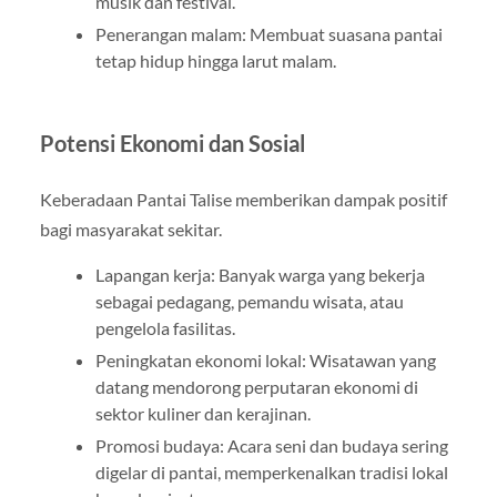
musik dan festival.
Penerangan malam: Membuat suasana pantai
tetap hidup hingga larut malam.
Potensi Ekonomi dan Sosial
Keberadaan Pantai Talise memberikan dampak positif
bagi masyarakat sekitar.
Lapangan kerja: Banyak warga yang bekerja
sebagai pedagang, pemandu wisata, atau
pengelola fasilitas.
Peningkatan ekonomi lokal: Wisatawan yang
datang mendorong perputaran ekonomi di
sektor kuliner dan kerajinan.
Promosi budaya: Acara seni dan budaya sering
digelar di pantai, memperkenalkan tradisi lokal