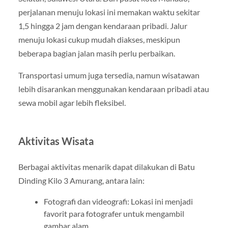
perjalanan menuju lokasi ini memakan waktu sekitar
1,5 hingga 2 jam dengan kendaraan pribadi. Jalur
menuju lokasi cukup mudah diakses, meskipun
beberapa bagian jalan masih perlu perbaikan.
Transportasi umum juga tersedia, namun wisatawan
lebih disarankan menggunakan kendaraan pribadi atau
sewa mobil agar lebih fleksibel.
Aktivitas Wisata
Berbagai aktivitas menarik dapat dilakukan di Batu
Dinding Kilo 3 Amurang, antara lain:
Fotografi dan videografi: Lokasi ini menjadi
favorit para fotografer untuk mengambil
gambar alam.