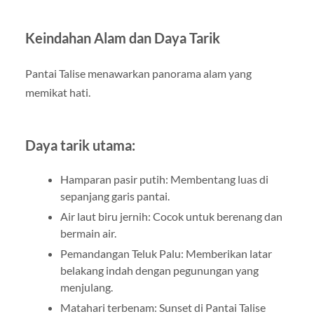
Keindahan Alam dan Daya Tarik
Pantai Talise menawarkan panorama alam yang
memikat hati.
Daya tarik utama:
Hamparan pasir putih: Membentang luas di
sepanjang garis pantai.
Air laut biru jernih: Cocok untuk berenang dan
bermain air.
Pemandangan Teluk Palu: Memberikan latar
belakang indah dengan pegunungan yang
menjulang.
Matahari terbenam: Sunset di Pantai Talise