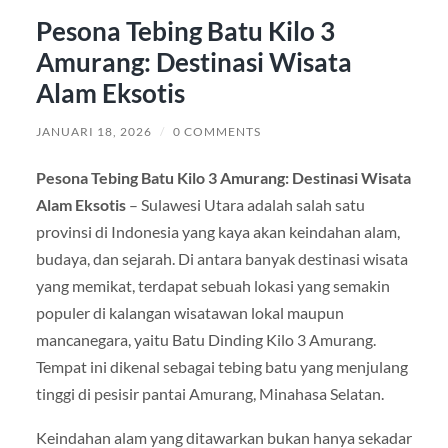
Pesona Tebing Batu Kilo 3
Amurang: Destinasi Wisata
Alam Eksotis
JANUARI 18, 2026
/
0 COMMENTS
Pesona Tebing Batu Kilo 3 Amurang: Destinasi Wisata
Alam Eksotis
– Sulawesi Utara adalah salah satu
provinsi di Indonesia yang kaya akan keindahan alam,
budaya, dan sejarah. Di antara banyak destinasi wisata
yang memikat, terdapat sebuah lokasi yang semakin
populer di kalangan wisatawan lokal maupun
mancanegara, yaitu Batu Dinding Kilo 3 Amurang.
Tempat ini dikenal sebagai tebing batu yang menjulang
tinggi di pesisir pantai Amurang, Minahasa Selatan.
Keindahan alam yang ditawarkan bukan hanya sekadar