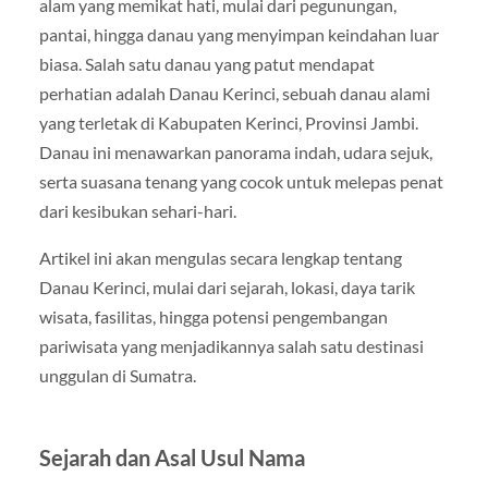
alam yang memikat hati, mulai dari pegunungan,
pantai, hingga danau yang menyimpan keindahan luar
biasa. Salah satu danau yang patut mendapat
perhatian adalah Danau Kerinci, sebuah danau alami
yang terletak di Kabupaten Kerinci, Provinsi Jambi.
Danau ini menawarkan panorama indah, udara sejuk,
serta suasana tenang yang cocok untuk melepas penat
dari kesibukan sehari-hari.
Artikel ini akan mengulas secara lengkap tentang
Danau Kerinci, mulai dari sejarah, lokasi, daya tarik
wisata, fasilitas, hingga potensi pengembangan
pariwisata yang menjadikannya salah satu destinasi
unggulan di Sumatra.
Sejarah dan Asal Usul Nama