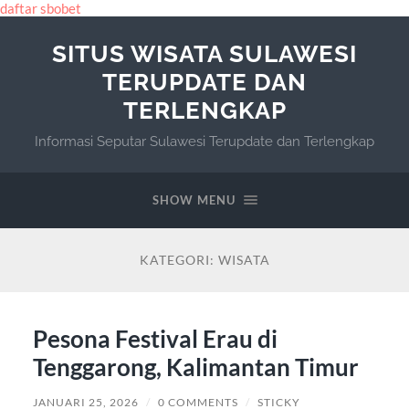
daftar sbobet
SITUS WISATA SULAWESI
TERUPDATE DAN
TERLENGKAP
Informasi Seputar Sulawesi Terupdate dan Terlengkap
SHOW MENU
KATEGORI:
WISATA
Pesona Festival Erau di
Tenggarong, Kalimantan Timur
JANUARI 25, 2026
/
0 COMMENTS
/
STICKY