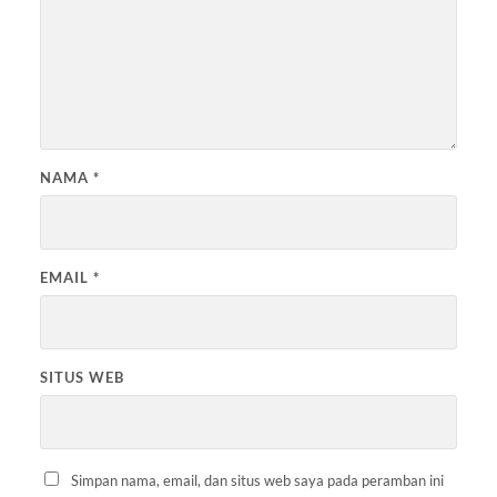
NAMA
*
EMAIL
*
SITUS WEB
Simpan nama, email, dan situs web saya pada peramban ini