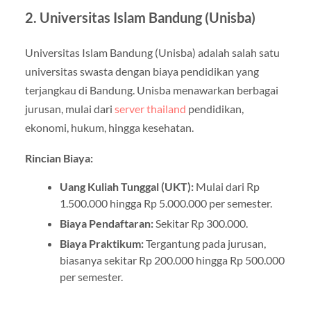
2.
Universitas Islam Bandung (Unisba)
Universitas Islam Bandung (Unisba) adalah salah satu
universitas swasta dengan biaya pendidikan yang
terjangkau di Bandung. Unisba menawarkan berbagai
jurusan, mulai dari
server thailand
pendidikan,
ekonomi, hukum, hingga kesehatan.
Rincian Biaya:
Uang Kuliah Tunggal (UKT):
Mulai dari Rp
1.500.000 hingga Rp 5.000.000 per semester.
Biaya Pendaftaran:
Sekitar Rp 300.000.
Biaya Praktikum:
Tergantung pada jurusan,
biasanya sekitar Rp 200.000 hingga Rp 500.000
per semester.