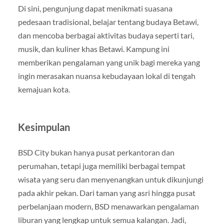
Di sini, pengunjung dapat menikmati suasana
pedesaan tradisional, belajar tentang budaya Betawi,
dan mencoba berbagai aktivitas budaya seperti tari,
musik, dan kuliner khas Betawi. Kampung ini
memberikan pengalaman yang unik bagi mereka yang
ingin merasakan nuansa kebudayaan lokal di tengah
kemajuan kota.
Kesimpulan
BSD City bukan hanya pusat perkantoran dan
perumahan, tetapi juga memiliki berbagai tempat
wisata yang seru dan menyenangkan untuk dikunjungi
pada akhir pekan. Dari taman yang asri hingga pusat
perbelanjaan modern, BSD menawarkan pengalaman
liburan yang lengkap untuk semua kalangan. Jadi,