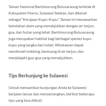
Taman Nasional Bantimurung Bulusaraung terletak di
Kabupaten Maros, Sulawesi Selatan, dan dikenal
sebagai “Kerajaan Kupu-Kupu”. Taman ini menawarkan
keindahan alam yang menakjubkan dengan air terjun,
gua, dan hutan yang lebat. Bantimurung Bulusaraung
juga merupakan habitat bagi berbagai spesies kupu-
kupu yang langka dan indah. Wisatawan dapat
menikmati trekking, berenang di air terjun, dan
menjelajahi gua-gua yang menakjubkan.
Tips Berkunjung ke Sulawesi
Untuk memastikan kunjungan Anda ke Sulawesi
berjalan lancar dan menyenangkan, berikut beberapa
tips yang bisa diikuti: