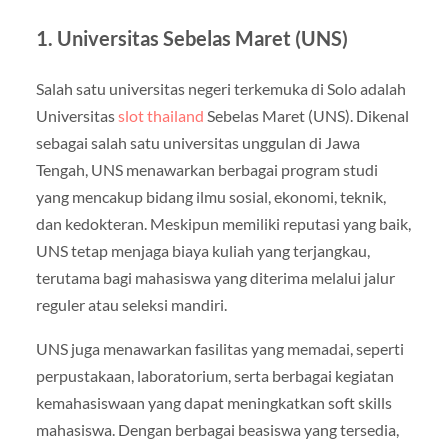
1.
Universitas Sebelas Maret (UNS)
Salah satu universitas negeri terkemuka di Solo adalah
Universitas
slot thailand
Sebelas Maret (UNS). Dikenal
sebagai salah satu universitas unggulan di Jawa
Tengah, UNS menawarkan berbagai program studi
yang mencakup bidang ilmu sosial, ekonomi, teknik,
dan kedokteran. Meskipun memiliki reputasi yang baik,
UNS tetap menjaga biaya kuliah yang terjangkau,
terutama bagi mahasiswa yang diterima melalui jalur
reguler atau seleksi mandiri.
UNS juga menawarkan fasilitas yang memadai, seperti
perpustakaan, laboratorium, serta berbagai kegiatan
kemahasiswaan yang dapat meningkatkan soft skills
mahasiswa. Dengan berbagai beasiswa yang tersedia,