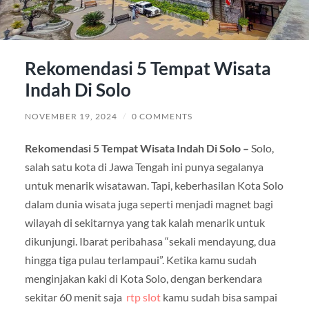
Rekomendasi 5 Tempat Wisata
Indah Di Solo
NOVEMBER 19, 2024
/
0 COMMENTS
Rekomendasi 5 Tempat Wisata Indah Di Solo –
Solo,
salah satu kota di Jawa Tengah ini punya segalanya
untuk menarik wisatawan. Tapi, keberhasilan Kota Solo
dalam dunia wisata juga seperti menjadi magnet bagi
wilayah di sekitarnya yang tak kalah menarik untuk
dikunjungi. Ibarat peribahasa “sekali mendayung, dua
hingga tiga pulau terlampaui”. Ketika kamu sudah
menginjakan kaki di Kota Solo, dengan berkendara
sekitar 60 menit saja
rtp slot
kamu sudah bisa sampai