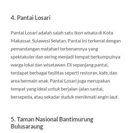
4. Pantai Losari
Pantai Losari adalah salah satu ikon wisata di Kota
Makassar, Sulawesi Selatan. Pantai ini terkenal dengan
pemandangan matahari terbenamnya yang
spektakuler dan sering menjadi tempat berkumpulnya
warga lokal dan wisatawan. Di sepanjang pantai,
terdapat berbagai fasilitas seperti restoran, kafe, dan
area bermain anak. Pantai Losari juga merupakan
tempat yang ideal untuk berjalan-jalan santai,
bersepeda, atau sekadar duduk menikmati angin laut.
5. Taman Nasional Bantimurung
Bulusaraung