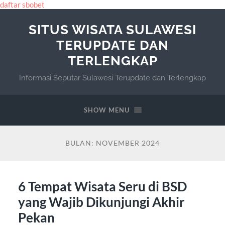
daftar sbobet
SITUS WISATA SULAWESI
TERUPDATE DAN
TERLENGKAP
Informasi Seputar Sulawesi Terupdate dan Terlengkap
SHOW MENU
BULAN:
NOVEMBER 2024
6 Tempat Wisata Seru di BSD
yang Wajib Dikunjungi Akhir
Pekan