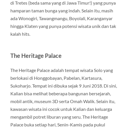
di Tretes (beda sama yang di Jawa Timur!) yang punya
hamparan taman bunga yang indah. Selain itu, masih
ada Wonogiri, Tawangmangu, Boyolali, Karanganyar
hingga Klaten yang punya potensi wisata unik dan tak
kalah hits.
The Heritage Palace
The Heritage Palace adalah tempat wisata Solo yang
berlokasi di Honggobayan, Pabelan, Kartasura,
Sukoharjo. Tempat ini dibuka sejak 9 Juni 2018. Di sini,
Kalian bisa melihat beberapa bangunan bersejarah,
mobil antik, museum 3D serta Omah Walik. Selain itu,
kawasan wisata ini cocok untuk Kalian dan keluarga
mengambil potret liburan yang seru. The Heritage
Palace buka setiap hari, Senin-Kamis pada pukul