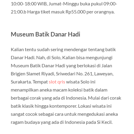
10:00-18:00 WIB, Jumat-Minggu buka pukul 09:00-
21:00.b Harga tiket masuk Rp55.000 per orangnya.
Museum Batik Danar Hadi
Kalian tentu sudah sering mendengar tentang batik
Danar Hadi. Nah, di Solo, Kalian bisa mengunjungi
Museum Batik Danar Hadi yang berlokasi di Jalan
Brigjen Slamet Riyadi, Sriwedari No. 261, Laweyan,
Surakarta. Tempat
slot qris
wisata Solo ini
menampilkan aneka macam koleksi batik dalam
berbagai corak yang ada di Indonesia. Mulai dari corak
batik klasik hingga kontemporer. Lokasi wisata ini
sangat cocok sebagai cara untuk mengedukasi aneka
ragam budaya yang ada di Indonesia pada Si Kecil.