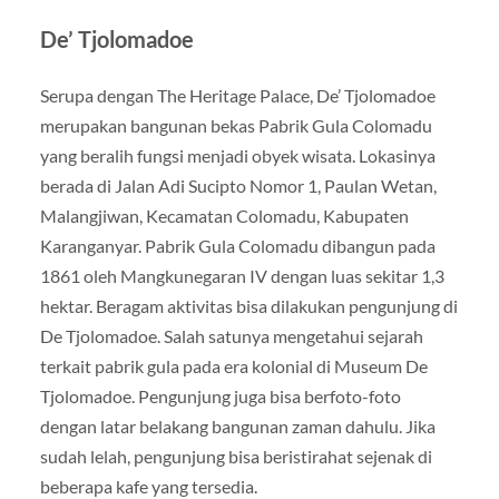
De’ Tjolomadoe
Serupa dengan The Heritage Palace, De’ Tjolomadoe
merupakan bangunan bekas Pabrik Gula Colomadu
yang beralih fungsi menjadi obyek wisata. Lokasinya
berada di Jalan Adi Sucipto Nomor 1, Paulan Wetan,
Malangjiwan, Kecamatan Colomadu, Kabupaten
Karanganyar. Pabrik Gula Colomadu dibangun pada
1861 oleh Mangkunegaran IV dengan luas sekitar 1,3
hektar. Beragam aktivitas bisa dilakukan pengunjung di
De Tjolomadoe. Salah satunya mengetahui sejarah
terkait pabrik gula pada era kolonial di Museum De
Tjolomadoe. Pengunjung juga bisa berfoto-foto
dengan latar belakang bangunan zaman dahulu. Jika
sudah lelah, pengunjung bisa beristirahat sejenak di
beberapa kafe yang tersedia.