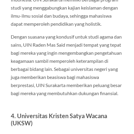
studi yang menggabungkan kajian keislaman dengan
ilmu-ilmu sosial dan budaya, sehingga mahasiswa
dapat memperoleh pendidikan yang holistik.
Dengan suasana yang kondusif untuk studi agama dan
sains, UIN Raden Mas Said menjadi tempat yang tepat
bagi mereka yang ingin mengembangkan pengetahuan
keagamaan sambil memperoleh keterampilan di
berbagai bidang lain. Sebagai universitas negeri yang
juga memberikan beasiswa bagi mahasiswa
berprestasi, UIN Surakarta memberikan peluang besar
bagi mereka yang membutuhkan dukungan finansial.
4.
Universitas Kristen Satya Wacana
(UKSW)