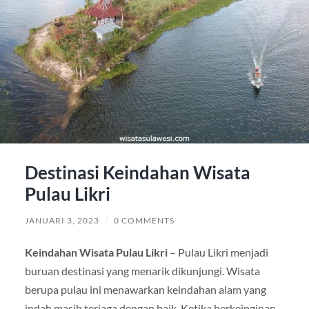
Destinasi Keindahan Wisata
Pulau Likri
JANUARI 3, 2023
/
0 COMMENTS
Keindahan Wisata Pulau Likri
– Pulau Likri menjadi
buruan destinasi yang menarik dikunjungi. Wisata
berupa pulau ini menawarkan keindahan alam yang
indah masih terjaga dengan baik. Ketika berkeinginan