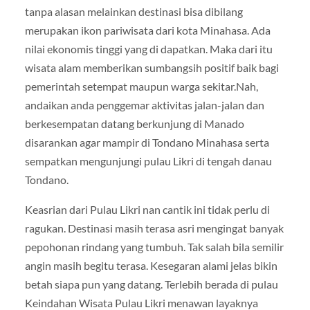
tanpa alasan melainkan destinasi bisa dibilang
merupakan ikon pariwisata dari kota Minahasa. Ada
nilai ekonomis tinggi yang di dapatkan. Maka dari itu
wisata alam memberikan sumbangsih positif baik bagi
pemerintah setempat maupun warga sekitar.Nah,
andaikan anda penggemar aktivitas jalan-jalan dan
berkesempatan datang berkunjung di Manado
disarankan agar mampir di Tondano Minahasa serta
sempatkan mengunjungi pulau Likri di tengah danau
Tondano.
Keasrian dari Pulau Likri nan cantik ini tidak perlu di
ragukan. Destinasi masih terasa asri mengingat banyak
pepohonan rindang yang tumbuh. Tak salah bila semilir
angin masih begitu terasa. Kesegaran alami jelas bikin
betah siapa pun yang datang. Terlebih berada di pulau
Keindahan Wisata Pulau Likri menawan layaknya