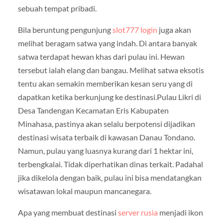
sebuah tempat pribadi.
Bila beruntung pengunjung
slot777 login
juga akan
melihat beragam satwa yang indah. Di antara banyak
satwa terdapat hewan khas dari pulau ini. Hewan
tersebut ialah elang dan bangau. Melihat satwa eksotis
tentu akan semakin memberikan kesan seru yang di
dapatkan ketika berkunjung ke destinasi.Pulau Likri di
Desa Tandengan Kecamatan Eris Kabupaten
Minahasa, pastinya akan selalu berpotensi dijadikan
destinasi wisata terbaik di kawasan Danau Tondano.
Namun, pulau yang luasnya kurang dari 1 hektar ini,
terbengkalai. Tidak diperhatikan dinas terkait. Padahal
jika dikelola dengan baik, pulau ini bisa mendatangkan
wisatawan lokal maupun mancanegara.
Apa yang membuat destinasi
server rusia
menjadi ikon