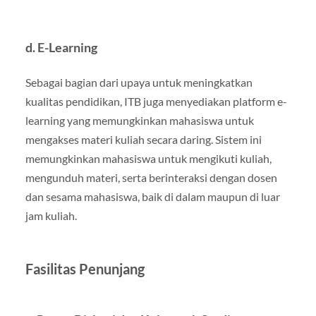
d. E-Learning
Sebagai bagian dari upaya untuk meningkatkan
kualitas pendidikan, ITB juga menyediakan platform e-
learning yang memungkinkan mahasiswa untuk
mengakses materi kuliah secara daring. Sistem ini
memungkinkan mahasiswa untuk mengikuti kuliah,
mengunduh materi, serta berinteraksi dengan dosen
dan sesama mahasiswa, baik di dalam maupun di luar
jam kuliah.
Fasilitas Penunjang