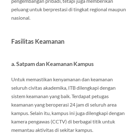
pengembangan pribadi, tetapi juga memberikan
peluang untuk berprestasi di tingkat regional maupun
nasional.
Fasilitas Keamanan
a. Satpam dan Keamanan Kampus
Untuk memastikan kenyamanan dan keamanan
seluruh civitas akademika, ITB dilengkapi dengan
sistem keamanan yang baik. Terdapat petugas
keamanan yang beroperasi 24 jam di seluruh area
kampus. Selain itu, kampus ini juga dilengkapi dengan
kamera pengawas (CCTV) di berbagai titik untuk
memantau aktivitas di sekitar kampus.