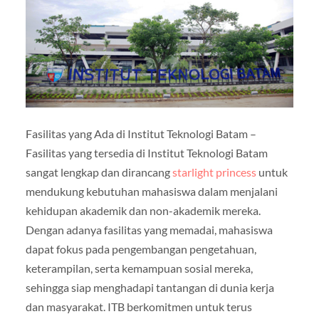
Fasilitas yang Ada di Institut Teknologi Batam –
Fasilitas yang tersedia di Institut Teknologi Batam
sangat lengkap dan dirancang
starlight princess
untuk
mendukung kebutuhan mahasiswa dalam menjalani
kehidupan akademik dan non-akademik mereka.
Dengan adanya fasilitas yang memadai, mahasiswa
dapat fokus pada pengembangan pengetahuan,
keterampilan, serta kemampuan sosial mereka,
sehingga siap menghadapi tantangan di dunia kerja
dan masyarakat. ITB berkomitmen untuk terus