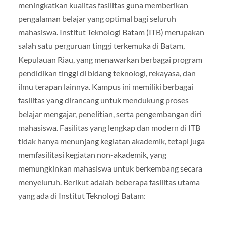
meningkatkan kualitas fasilitas guna memberikan
pengalaman belajar yang optimal bagi seluruh
mahasiswa. Institut Teknologi Batam (ITB) merupakan
salah satu perguruan tinggi terkemuka di Batam,
Kepulauan Riau, yang menawarkan berbagai program
pendidikan tinggi di bidang teknologi, rekayasa, dan
ilmu terapan lainnya. Kampus ini memiliki berbagai
fasilitas yang dirancang untuk mendukung proses
belajar mengajar, penelitian, serta pengembangan diri
mahasiswa. Fasilitas yang lengkap dan modern di ITB
tidak hanya menunjang kegiatan akademik, tetapi juga
memfasilitasi kegiatan non-akademik, yang
memungkinkan mahasiswa untuk berkembang secara
menyeluruh. Berikut adalah beberapa fasilitas utama
yang ada di Institut Teknologi Batam: