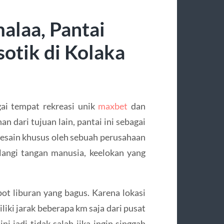
alaa, Pantai
otik di Kolaka
ai tempat rekreasi unik
maxbet
dan
n dari tujuan lain, pantai ini sebagai
desain khusus oleh sebuah perusahaan
langi tangan manusia, keelokan yang
pot liburan yang bagus. Karena lokasi
liki jarak beberapa km saja dari pusat
ni jadi tidak salah jika ingin singgah