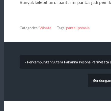
Banyak kelebihan di pantai ini pantas jadi pemik
Categories:
Wisata
Tags:
pantai-pomala
« Perkampungan Sutera Pakanna Pesona Pariwisata
Bendungan 