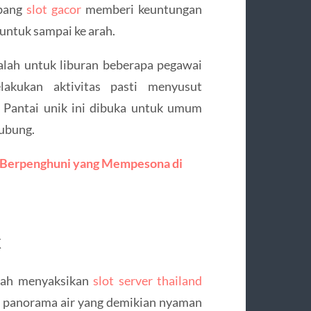
mbang
slot gacor
memberi keuntungan
 untuk sampai ke arah.
dalah untuk liburan beberapa pegawai
akukan aktivitas pasti menyusut
 Pantai unik ini dibuka untuk umum
hubung.
k Berpenghuni yang Mempesona di
k
alah menyaksikan
slot server thailand
at panorama air yang demikian nyaman