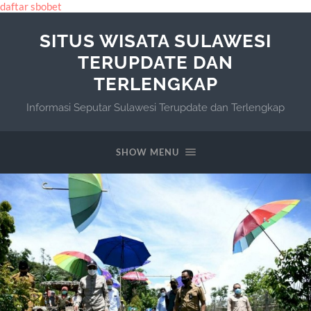
daftar sbobet
SITUS WISATA SULAWESI
TERUPDATE DAN
TERLENGKAP
Informasi Seputar Sulawesi Terupdate dan Terlengkap
SHOW MENU