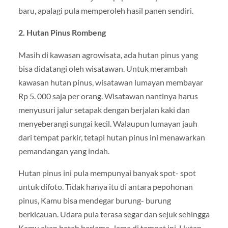
baru, apalagi pula memperoleh hasil panen sendiri.
2. Hutan Pinus Rombeng
Masih di kawasan agrowisata, ada hutan pinus yang
bisa didatangi oleh wisatawan. Untuk merambah
kawasan hutan pinus, wisatawan lumayan membayar
Rp 5. 000 saja per orang. Wisatawan nantinya harus
menyusuri jalur setapak dengan berjalan kaki dan
menyeberangi sungai kecil. Walaupun lumayan jauh
dari tempat parkir, tetapi hutan pinus ini menawarkan
pemandangan yang indah.
Hutan pinus ini pula mempunyai banyak spot- spot
untuk difoto. Tidak hanya itu di antara pepohonan
pinus, Kamu bisa mendegar burung- burung
berkicauan. Udara pula terasa segar dan sejuk sehingga
Kamu akan betah berlama- lama di tempat ini. Hutan