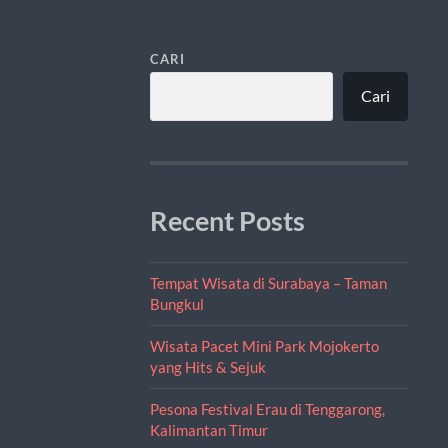
CARI
Cari
Recent Posts
Tempat Wisata di Surabaya – Taman
Bungkul
Wisata Pacet Mini Park Mojokerto
yang Hits & Sejuk
Pesona Festival Erau di Tenggarong,
Kalimantan Timur