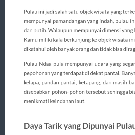
Pulau ini jadi salah satu objek wisata yang terk
mempunyai pemandangan yang indah, pulau ini
dan putih. Walaupun mempunyai dimensi yang k
Kamu miliki kala berkunjung ke objek wisata in
diketahui oleh banyak orang dan tidak bisa dirag
Pulau Ndaa pula mempunyai udara yang segar
pepohonan yang terdapat di dekat pantai. Ba
kelapa, pandan pantai, ketapang, dan masih ba
disebabkan pohon- pohon tersebut sehingga bi
menikmati keindahan laut.
Daya Tarik yang Dipunyai Pula