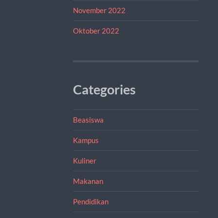
November 2022
Oktober 2022
Categories
Beasiswa
Kampus
Kuliner
Makanan
Pendidikan