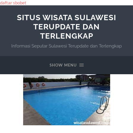
daftar sbobet
SITUS WISATA SULAWESI
TERUPDATE DAN
TERLENGKAP
Informasi Seputar Sulawesi Terupdate dan Terlengkap
SHOW MENU