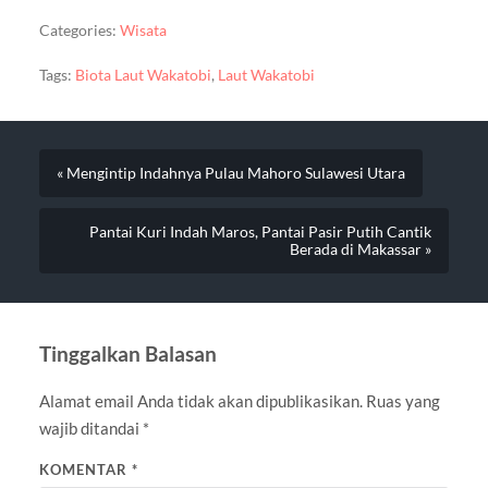
Categories:
Wisata
Tags:
Biota Laut Wakatobi
,
Laut Wakatobi
« Mengintip Indahnya Pulau Mahoro Sulawesi Utara
Pantai Kuri Indah Maros, Pantai Pasir Putih Cantik
Berada di Makassar »
Tinggalkan Balasan
Alamat email Anda tidak akan dipublikasikan.
Ruas yang
wajib ditandai
*
KOMENTAR
*