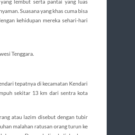
yang lembut serta pantai yang luas
 nyaman. Suasana yang khas cuma bisa
 dengan kehidupan mereka sehari-hari
awesi Tenggara.
endari tepatnya di kecamatan Kendari
puh sekitar 13 km dari sentra kota
arang atau lazim disebut dengan tubir
puluhan malahan ratusan orang turun ke