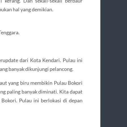
kerang. Dan sekali-sekali berbaur
bukan hal yang demikian.
Tenggara.
erupdate dari Kota Kendari. Pulau ini
yang banyak dikunjungi pelancong.
laut yang biru membikin Pulau Bokori
ng paling banyak diminati. Kita dapat
Bokori. Pulau ini berlokasi di depan