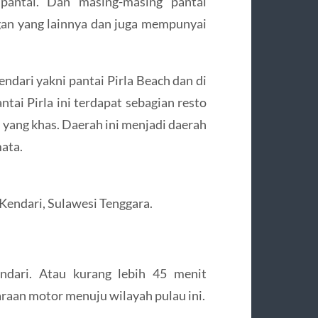
antai. Dan masing-masing pantai
gan yang lainnya dan juga mempunyai
endari yakni pantai Pirla Beach dan di
ntai Pirla ini terdapat sebagian resto
yang khas. Daerah ini menjadi daerah
ata.
Kendari, Sulawesi Tenggara.
endari. Atau kurang lebih 45 menit
raan motor menuju wilayah pulau ini.