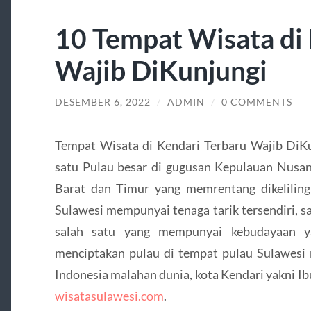
10 Tempat Wisata di
Wajib DiKunjungi
DESEMBER 6, 2022
/
ADMIN
/
0 COMMENTS
Tempat Wisata di Kendari Terbaru Wajib DiKu
satu Pulau besar di gugusan Kepulauan Nusan
Barat dan Timur yang memrentang dikeliling
Sulawesi mempunyai tenaga tarik tersendiri, s
salah satu yang mempunyai kebudayaan y
menciptakan pulau di tempat pulau Sulawesi 
Indonesia malahan dunia, kota Kendari yakni Ib
wisatasulawesi.com
.