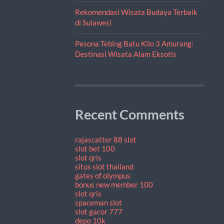
Rekomendasi Wisata Budaya Terbaik
di Sulawesi
Pesona Tebing Batu Kilo 3 Amurang:
Destinasi Wisata Alam Eksotis
Recent Comments
rajascatter 88 slot
slot bet 100
slot qris
situs slot thailand
gates of olympus
bonus new member 100
slot qris
spaceman slot
slot gacor 777
depo 10k