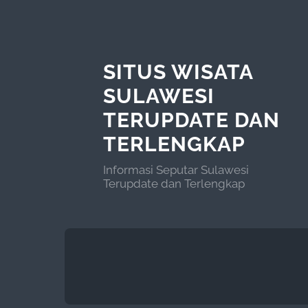
SITUS WISATA
SULAWESI
TERUPDATE DAN
TERLENGKAP
Informasi Seputar Sulawesi
Terupdate dan Terlengkap