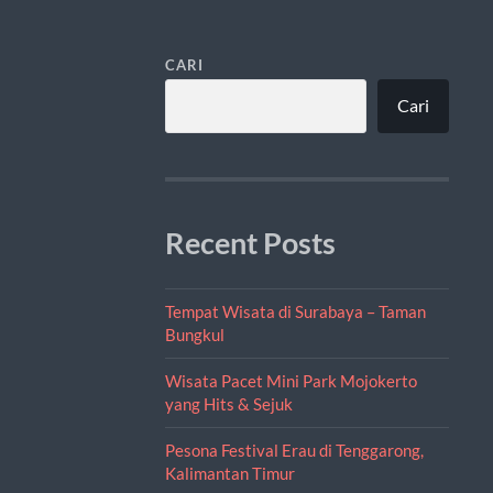
CARI
Cari
Recent Posts
Tempat Wisata di Surabaya – Taman
Bungkul
Wisata Pacet Mini Park Mojokerto
yang Hits & Sejuk
Pesona Festival Erau di Tenggarong,
Kalimantan Timur