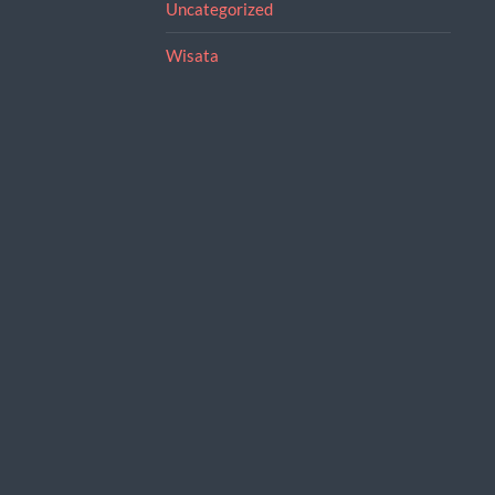
Uncategorized
Wisata