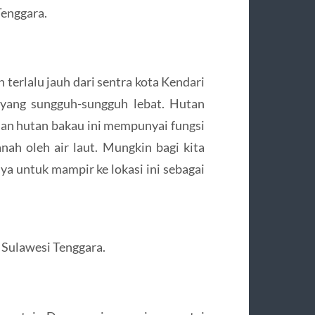
Tenggara.
terlalu jauh dari sentra kota Kendari
 yang sungguh-sungguh lebat. Hutan
n hutan bakau ini mempunyai fungsi
nah oleh air laut. Mungkin bagi kita
ya untuk mampir ke lokasi ini sebagai
, Sulawesi Tenggara.