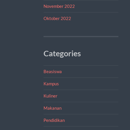
November 2022
Oktober 2022
Categories
Beasiswa
Kampus
Kuliner
Makanan
Pendidikan