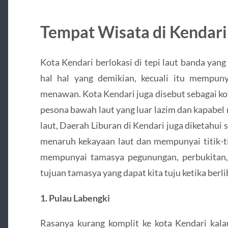
Tempat Wisata di Kendari
Kota Kendari berlokasi di tepi laut banda ya
hal hal yang demikian, kecuali itu mempun
menawan. Kota Kendari juga disebut sebagai ko
pesona bawah laut yang luar lazim dan kapabel
laut, Daerah Liburan di Kendari juga diketahu
menaruh kekayaan laut dan mempunyai titik-ti
mempunyai tamasya pegunungan, perbukitan, 
tujuan tamasya yang dapat kita tuju ketika berli
1. Pulau Labengki
Rasanya kurang komplit ke kota Kendari kala