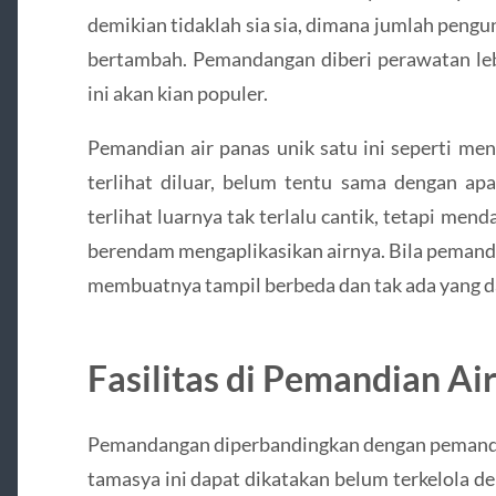
demikian tidaklah sia sia, dimana jumlah peng
bertambah. Pemandangan diberi perawatan le
ini akan kian populer.
Pemandian air panas unik satu ini seperti me
terlihat diluar, belum tentu sama dengan a
terlihat luarnya tak terlalu cantik, tetapi me
berendam mengaplikasikan airnya. Bila pemandia
membuatnya tampil berbeda dan tak ada yang 
Fasilitas di Pemandian A
Pemandangan diperbandingkan dengan pemandian
tamasya ini dapat dikatakan belum terkelola d