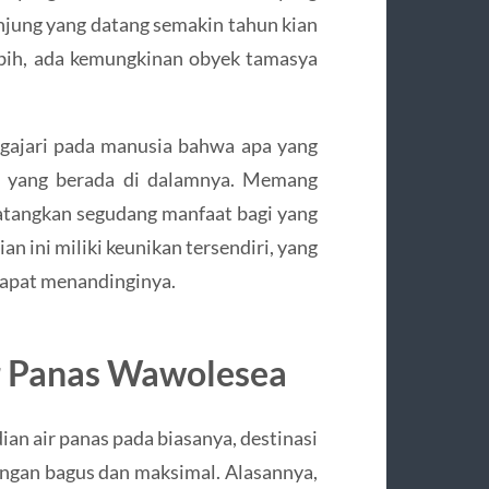
unjung yang datang semakin tahun kian
bih, ada kemungkinan obyek tamasya
ngajari pada manusia bahwa apa yang
pa yang berada di dalamnya. Memang
ndatangkan segudang manfaat bagi yang
n ini miliki keunikan tersendiri, yang
dapat menandinginya.
ir Panas Wawolesea
 air panas pada biasanya, destinasi
engan bagus dan maksimal. Alasannya,