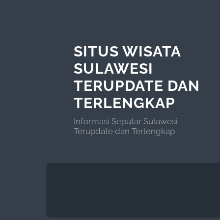
SITUS WISATA
SULAWESI
TERUPDATE DAN
TERLENGKAP
Informasi Seputar Sulawesi
Terupdate dan Terlengkap