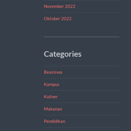
November 2022
Oktober 2022
Categories
Beasiswa
Kampus
Kuliner
Makanan
Pendidikan