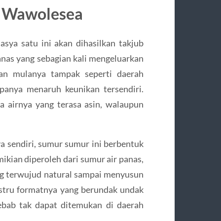
n Wawolesea
sya satu ini akan dihasilkan takjub
anas yang sebagian kali mengeluarkan
an mulanya tampak seperti daerah
panya menaruh keunikan tersendiri.
a airnya yang terasa asin, walaupun
a sendiri, sumur sumur ini berbentuk
ikian diperoleh dari sumur air panas,
ng terwujud natural sampai menyusun
stru formatnya yang berundak undak
sebab tak dapat ditemukan di daerah