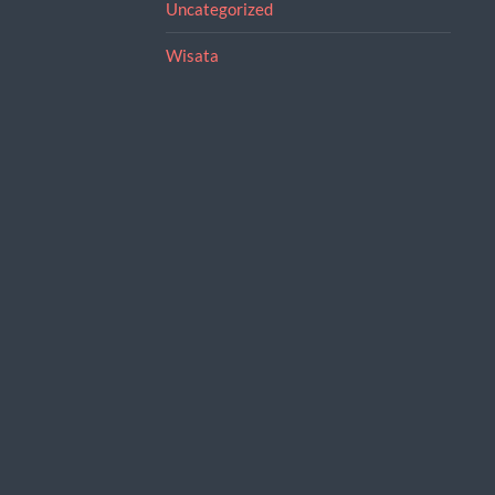
Uncategorized
Wisata