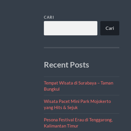
CARI
Cari
Recent Posts
Tempat Wisata di Surabaya – Taman
Bungkul
Wisata Pacet Mini Park Mojokerto
yang Hits & Sejuk
Pesona Festival Erau di Tenggarong,
Kalimantan Timur