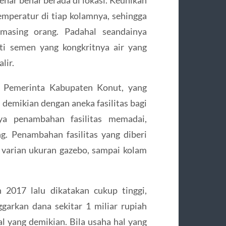
emperatur di tiap kolamnya, sehingga
 masing orang. Padahal seandainya
rti semen yang kongkritnya air yang
lir.
h Pemerinta Kabupaten Konut, yang
demikian dengan aneka fasilitas bagi
ya penambahan fasilitas memadai,
. Penambahan fasilitas yang diberi
 varian ukuran gazebo, sampai kolam
 2017 lalu dikatakan cukup tinggi,
arkan dana sekitar 1 miliar rupiah
 yang demikian. Bila usaha hal yang