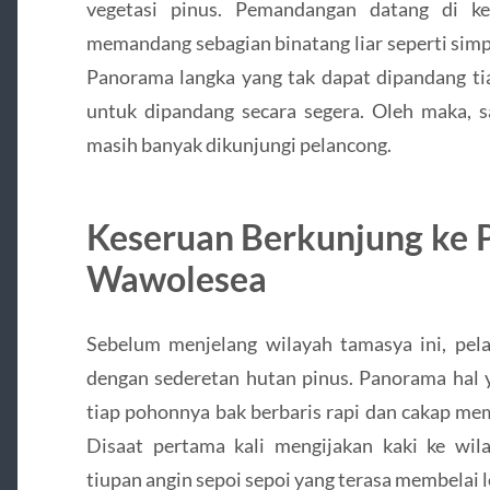
vegetasi pinus. Pemandangan datang di ke
memandang sebagian binatang liar seperti sim
Panorama langka yang tak dapat dipandang tia
untuk dipandang secara segera. Oleh maka, s
masih banyak dikunjungi pelancong.
Keseruan Berkunjung ke 
Wawolesea
Sebelum menjelang wilayah tamasya ini, pel
dengan sederetan hutan pinus. Panorama hal y
tiap pohonnya bak berbaris rapi dan cakap me
Disaat pertama kali mengijakan kaki ke wi
tiupan angin sepoi sepoi yang terasa membelai l