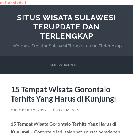
daftar sbobet
SITUS WISATA SULAWESI
TERUPDATE DAN
TERLENGKAP
Informasi Seputar Sulawesi Terupdate dan Terlengkap
SHOW MENU
15 Tempat Wisata Gorontalo
Terhits Yang Harus di Kunjungi
OKTOBER 12, 2022
/
0 COMMENTS
15 Tempat Wisata Gorontalo Terhits Yang Harus di
Kunjungi
– Gorontalo jadi salah satu pusat peradaban