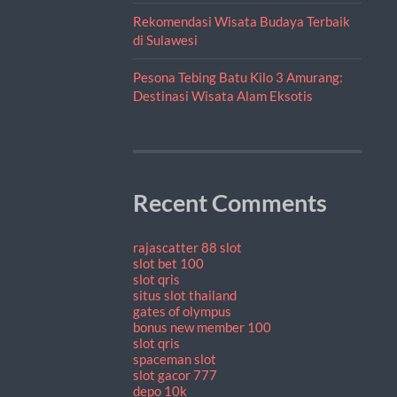
Rekomendasi Wisata Budaya Terbaik
di Sulawesi
Pesona Tebing Batu Kilo 3 Amurang:
Destinasi Wisata Alam Eksotis
Recent Comments
rajascatter 88 slot
slot bet 100
slot qris
situs slot thailand
gates of olympus
bonus new member 100
slot qris
spaceman slot
slot gacor 777
depo 10k