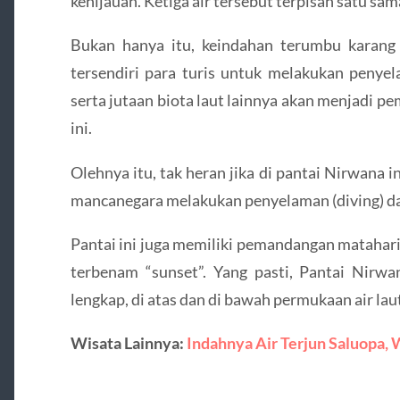
kehijauan. Ketiga air tersebut terpisah satu sama
Bukan hanya itu, keindahan terumbu karang
tersendiri para turis untuk melakukan penye
serta jutaan biota laut lainnya akan menjadi 
ini.
Olehnya itu, tak heran jika di pantai Nirwana in
mancanegara melakukan penyelaman (diving) d
Pantai ini juga memiliki pemandangan matahari 
terbenam “sunset”. Yang pasti, Pantai Nirw
lengkap, di atas dan di bawah permukaan air lau
Wisata Lainnya:
Indahnya Air Terjun Saluopa, 