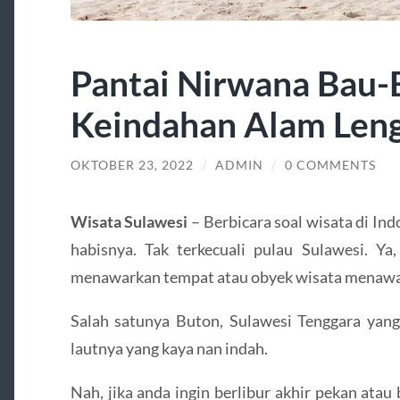
Pantai Nirwana Bau-
Keindahan Alam Len
OKTOBER 23, 2022
/
ADMIN
/
0 COMMENTS
Wisata Sulawesi
– Berbicara soal wisata di In
habisnya. Tak terkecuali pulau Sulawesi. Ya
menawarkan tempat atau obyek wisata menawan
Salah satunya Buton, Sulawesi Tenggara yang
lautnya yang kaya nan indah.
Nah, jika anda ingin berlibur akhir pekan atau