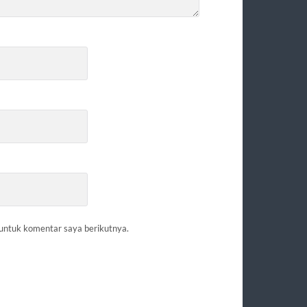
 untuk komentar saya berikutnya.