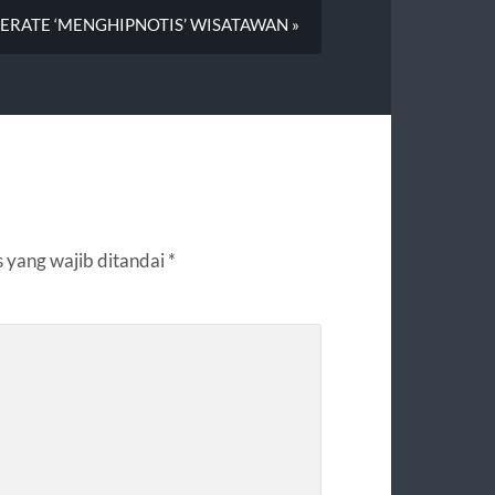
RATE ‘MENGHIPNOTIS’ WISATAWAN »
 yang wajib ditandai
*