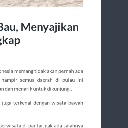
Bau, Menyajikan
gkap
donesia memang tidak akan pernah ada
, hampir semua daerah di pulau ini
 dan menarik untuk dikunjungi.
 juga terkenal dengan wisata bawah
 berwisata di pantai, gak ada salahnya