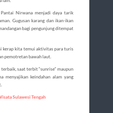
 lain.
 Pantai Nirwana menjadi daya tarik
laman. Gugusan karang dan ikan-ikan
pemandangan bagi pengunjung ditempat
i kerap kita temui aktivitas para turis
an pemotretan bawah laut.
terbaik, saat terbit “sunrise” maupun
ana menyajikan keindahan alam yang
t.
Wisata Sulawesi Tengah