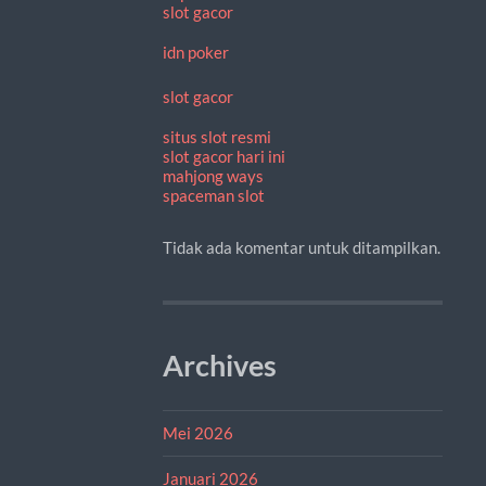
slot gacor
idn poker
slot gacor
situs slot resmi
slot gacor hari ini
mahjong ways
spaceman slot
Tidak ada komentar untuk ditampilkan.
Archives
Mei 2026
Januari 2026