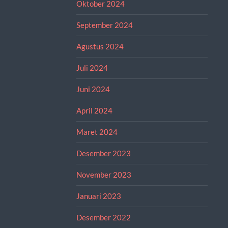
Oktober 2024
September 2024
Agustus 2024
Juli 2024
Juni 2024
April 2024
Maret 2024
Desember 2023
November 2023
Januari 2023
Desember 2022