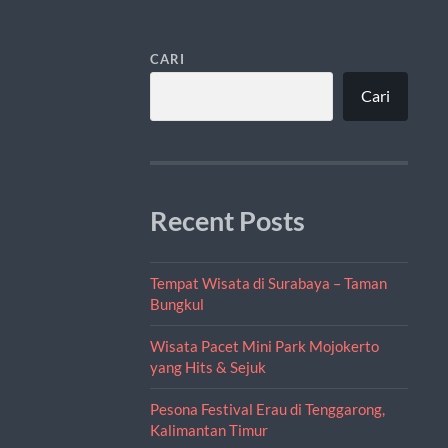
CARI
Cari
Recent Posts
Tempat Wisata di Surabaya – Taman
Bungkul
Wisata Pacet Mini Park Mojokerto
yang Hits & Sejuk
Pesona Festival Erau di Tenggarong,
Kalimantan Timur