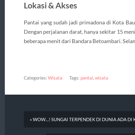
Lokasi & Akses
Pantai yang sudah jadi primadona di Kota Bau
Dengan perjalanan darat, hanya sekitar 15 meni
beberapa menit dari Bandara Betoambari. Sela
Categories:
Wisata
Tags:
pantai
,
wisata
« WOW…! SUNGAI TERPENDEK DI DUNIA ADA DI