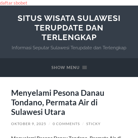
daftar sbobet
SITUS WISATA SULAWESI
TERUPDATE DAN
TERLENGKAP
Informasi Seputar Sulawesi Terupdate dan Terlengkap
SHOW MENU
Menyelami Pesona Danau
Tondano, Permata Air di
Sulawesi Utara
OKTOBER 9, 2025
/
0 COMMENTS
/
STICKY
Menyelami Pesona Danau Tondano, Permata Air di