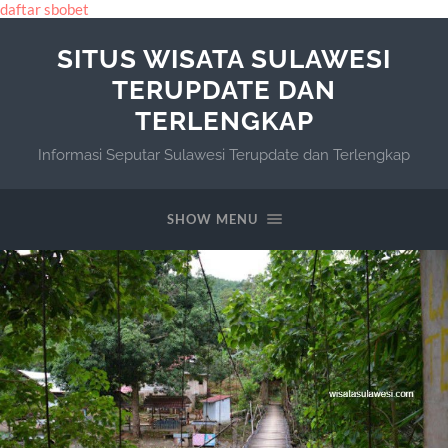
daftar sbobet
SITUS WISATA SULAWESI
TERUPDATE DAN
TERLENGKAP
Informasi Seputar Sulawesi Terupdate dan Terlengkap
SHOW MENU