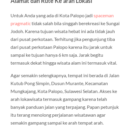
Alamat dan Rute Ke arah Lokasi
Untuk Anda yang ada di Kota Palopo jadi
spaceman
pragmatic
tidak salah bila singgah berekreasi ke Sungai
Jodoh. Karena tujuan wisata hebat ini ada tidak jauh
dari pusat perkotaan. Terhitung jika pengunjung tiba
dari pusat perkotaan Palopo karena itu jarak untuk
sampai ke tujuan hanya 6 km saja. Jarak begitu
termasuk dekat hingga wisata alam ini termasuk vital.
Agar semakin selengkapnya, tempat ini berada di Jalan
Kutub Pong Simpin, Dusun Murante, Kecamatan
Mungkajang, Kota Palopo, Sulawesi Selatan. Akses ke
arah lokawisata termasuk gampang karena telah
banyak panduan jalan yang terpajang. Papan petunjuk
itu terang menolong perjalanan wisatawan agar
semakin gampang sampai ke arah tempat arah.