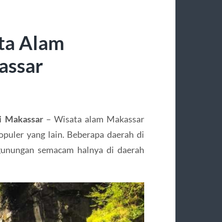
ta Alam
assar
i Makassar
– Wisata alam Makassar
opuler yang lain. Beberapa daerah di
egunungan semacam halnya di daerah