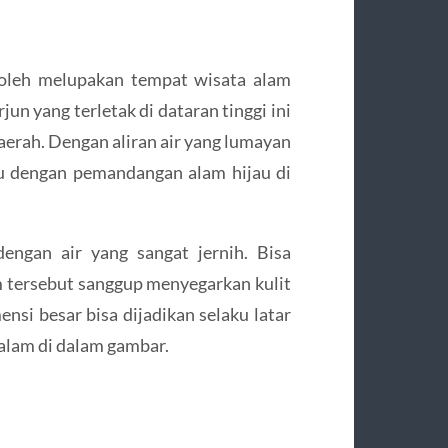
oleh melupakan tempat wisata alam
un yang terletak di dataran tinggi ini
aerah. Dengan aliran air yang lumayan
u dengan pemandangan alam hijau di
engan air yang sangat jernih. Bisa
m tersebut sanggup menyegarkan kulit
i besar bisa dijadikan selaku latar
alam di dalam gambar.