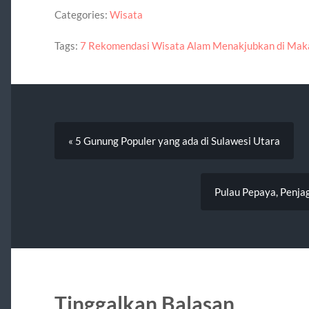
Categories:
Wisata
Tags:
7 Rekomendasi Wisata Alam Menakjubkan di Mak
« 5 Gunung Populer yang ada di Sulawesi Utara
Pulau Pepaya, Penja
Tinggalkan Balasan