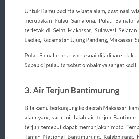
Untuk Kamu pecinta wisata alam, destinasi wi
merupakan Pulau Samalona. Pulau Samalona
terletak di Selat Makassar, Sulawesi Selatan
Laelae, Kecamatan Ujung Pandang, Makassar, Su
Pulau Samalona sangat sesuai dijadikan selaku 
Sebab di pulau tersebut ombaknya sangat kecil,
3. Air Terjun Bantimurung
Bila kamu berkunjung ke daerah Makassar, kam
alam yang satu ini. Ialah air terjun Bantimu
terjun tersebut dapat memanjakan mata. Tempat
Taman Nasional Bantimurung, Kalabbirang,