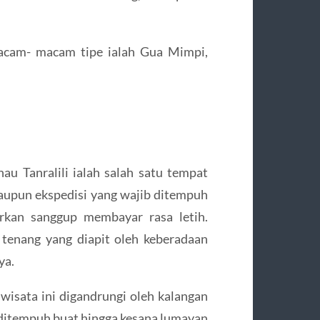
rmacam- macam tipe ialah Gua Mimpi,
au Tanralili ialah salah satu tempat
laupun ekspedisi yang wajib ditempuh
arkan sanggup membayar rasa letih.
 tenang yang diapit oleh keberadaan
ya.
wisata ini digandrungi oleh kalangan
 ditempuh buat hingga kesana lumayan