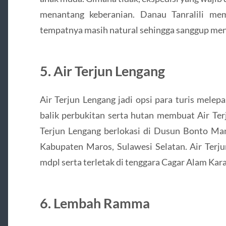
menantang keberanian. Danau Tanralili m
tempatnya masih natural sehingga sanggup me
5. Air Terjun Lengang
Air Terjun Lengang jadi opsi para turis melep
balik perbukitan serta hutan membuat Air Ter
Terjun Lengang berlokasi di Dusun Bonto Man
Kabupaten Maros, Sulawesi Selatan. Air Terju
mdpl serta terletak di tenggara Cagar Alam Kar
6. Lembah Ramma