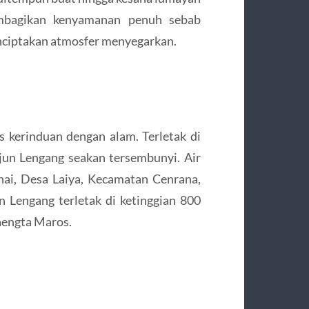
embagikan kenyamanan penuh sebab
nciptakan atmosfer menyegarkan.
as kerinduan dengan alam. Terletak di
jun Lengang seakan tersembunyi. Air
ai, Desa Laiya, Kecamatan Cenrana,
n Lengang terletak di ketinggian 800
aengta Maros.