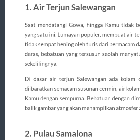
1. Air Terjun Salewangan
Saat mendatangi Gowa, hingga Kamu tidak b
yang satu ini. Lumayan populer, membuat air terj
tidak sempat hening oleh turis dari bermacam d
deras, bebatuan yang tersusun seolah menyat
sekelilingnya.
Di dasar air terjun Salewangan ada kolam d
diibaratkan semacam susunan cermin, air kola
Kamu dengan sempurna. Bebatuan dengan dimens
balik gambar yang akan menampilkan atmosfer 
2. Pulau Samalona