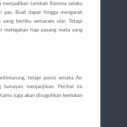
gga menjadikan Lembah Ramma selaku
si pas. Buat dapat hingga mengarah
 yang berliku semacam ular. Tetapi
p melegakan tiap pasang mata yang
ntimurung, tetapi posisi wisata Air
lumayan menjanjikan. Perihal ini
ga Kamu juga akan disuguhkan keelokan