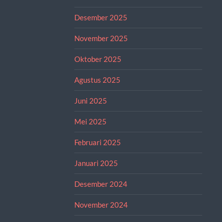
Desember 2025
November 2025
Oktober 2025
Agustus 2025
Juni 2025
Mei 2025
Februari 2025
Januari 2025
Desember 2024
November 2024