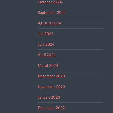
Oktober 2024
September 2024
Agustus 2024
Juli 2024
Juni 2024
April 2024
Maret 2024
Desember 2023
November 2023
Januari 2023
Desember 2022