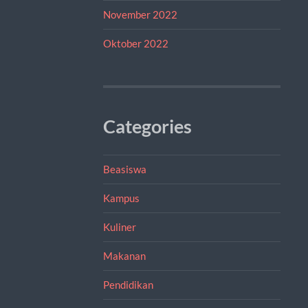
November 2022
Oktober 2022
Categories
Beasiswa
Kampus
Kuliner
Makanan
Pendidikan