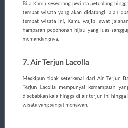
Bila Kamu seseorang pecinta petualang hin
tempat wisata yang akan didatangi ialah op
tempat wisata ini, Kamu wajib lewat jalanan
hamparan pepohonan hijau yang luas sanggu
memandangnya.
7. Air Terjun Lacolla
Meskipun tidak seterkenal dari Air Terjun Ba
Terjun Lacolla mempunyai kemampuan yang 
disebabkan kala hingga di air terjun ini hing
wisata yang sangat menawan.