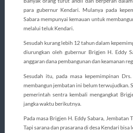
Banyak orang turut andil dan berperan dalam
para gubernur Kendari. Mulanya pada kepe
Sabara mempunyai kemauan untuk membangun
melalui teluk Kendari.
Sesudah kurang lebih 12 tahun dalam kepemim
diurungkan oleh gubernur Brigjen H. Eddy 
anggaran dana pembangunan dan keamanan regi
Sesudah itu, pada masa kepemimpinan Drs.
membangun jembatan ini belum terwujudkan. Se
pemerintah sentra kembali mengangkat Brigj
jangka waktu berikutnya.
Pada masa Brigjen H. Eddy Sabara, Jembatan T
Tapi sarana dan prasarana di desa Kendari bisa 