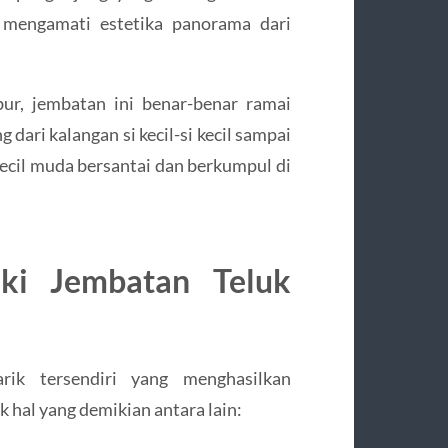
 mengamati estetika panorama dari
ur, jembatan ini benar-benar ramai
dari kalangan si kecil-si kecil sampai
 kecil muda bersantai dan berkumpul di
iki Jembatan Teluk
rik tersendiri yang menghasilkan
 hal yang demikian antara lain: