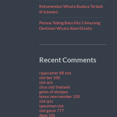
Rekomendasi Wisata Budaya Terbaik
di Sulawesi
Pesona Tebing Batu Kilo 3 Amurang:
Destinasi Wisata Alam Eksotis
Recent Comments
rajascatter 88 slot
slot bet 100
slot qris
situs slot thailand
gates of olympus
bonus new member 100
slot qris
spaceman slot
slot gacor 777
depo 10k