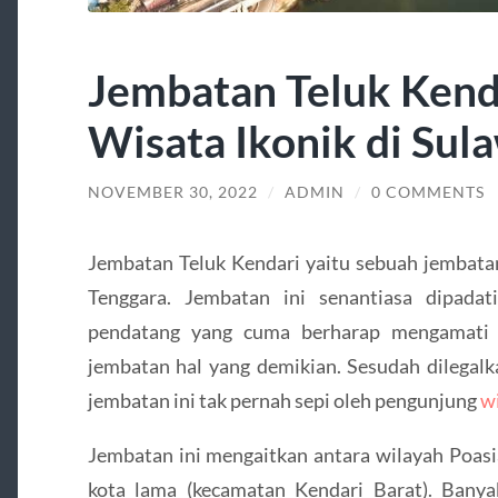
Jembatan Teluk Kend
Wisata Ikonik di Sul
NOVEMBER 30, 2022
/
ADMIN
/
0 COMMENTS
Jembatan Teluk Kendari yaitu sebuah jembatan
Tenggara. Jembatan ini senantiasa dipada
pendatang yang cuma berharap mengamati k
jembatan hal yang demikian. Sesudah dilegalk
jembatan ini tak pernah sepi oleh pengunjung
w
Jembatan ini mengaitkan antara wilayah Poasi
kota lama (kecamatan Kendari Barat). Bany