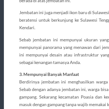
berada di atas jembatan ini.
Jembatan ini juga menjadi ikon baru di Sulawes
beratensi untuk berkunjung ke Sulawesi Teng
Kendari.
Sebab jembatan ini mempunyai ukuran yang 
mempunyai panorama yang menawan dari jemb
ini mempunyai desain atau infrastruktur yang
sebagai kenangan tamasya Anda.
3. Mempunyai Banyak Manfaat
Berdirinya jembatan ini menghasilkan warga 
Sebab dengan adanya jembatan ini, warga bisa
gampang. Sekarang kecamatan Poasia dan kec
masuk dengan gampang tanpa wajib memakai ka