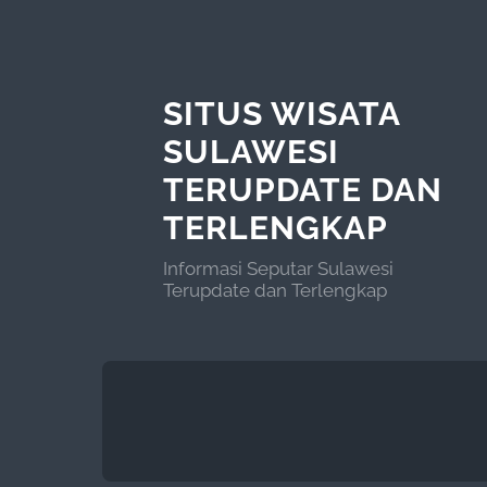
SITUS WISATA
SULAWESI
TERUPDATE DAN
TERLENGKAP
Informasi Seputar Sulawesi
Terupdate dan Terlengkap