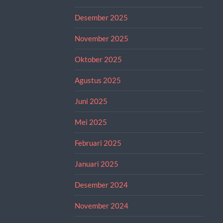
Desember 2025
November 2025
Oktober 2025
Agustus 2025
Juni 2025
Mei 2025
Februari 2025
Januari 2025
Desember 2024
November 2024