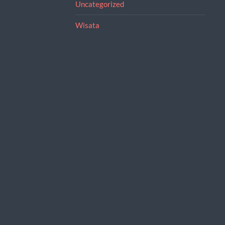
Uncategorized
Wisata