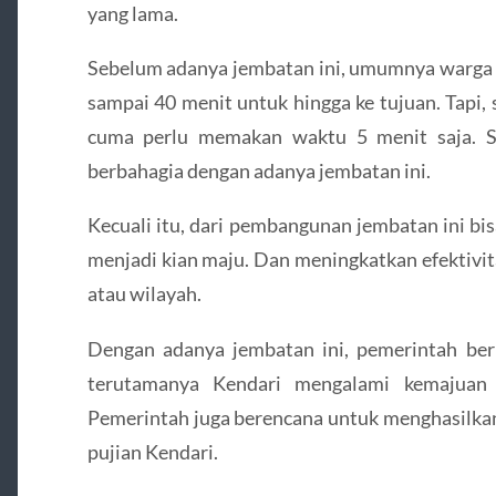
yang lama.
Sebelum adanya jembatan ini, umumnya warga 
sampai 40 menit untuk hingga ke tujuan. Tapi
cuma perlu memakan waktu 5 menit saja. S
berbahagia dengan adanya jembatan ini.
Kecuali itu, dari pembangunan jembatan ini 
menjadi kian maju. Dan meningkatkan efektivita
atau wilayah.
Dengan adanya jembatan ini, pemerintah ber
terutamanya Kendari mengalami kemajuan
Pemerintah juga berencana untuk menghasilkan
pujian Kendari.