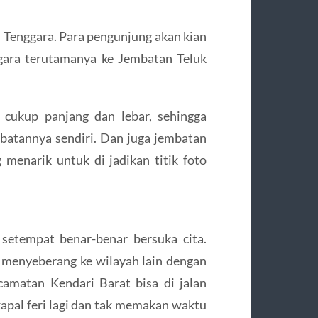
i Tenggara. Para pengunjung akan kian
gara terutamanya ke Jembatan Teluk
cukup panjang dan lebar, sehingga
atannya sendiri. Dan juga jembatan
 menarik untuk di jadikan titik foto
setempat benar-benar bersuka cita.
 menyeberang ke wilayah lain dengan
amatan Kendari Barat bisa di jalan
pal feri lagi dan tak memakan waktu