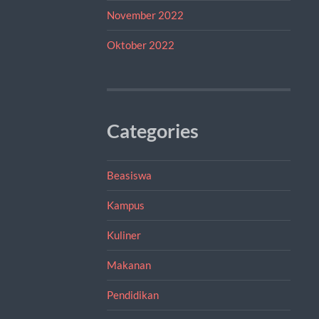
November 2022
Oktober 2022
Categories
Beasiswa
Kampus
Kuliner
Makanan
Pendidikan