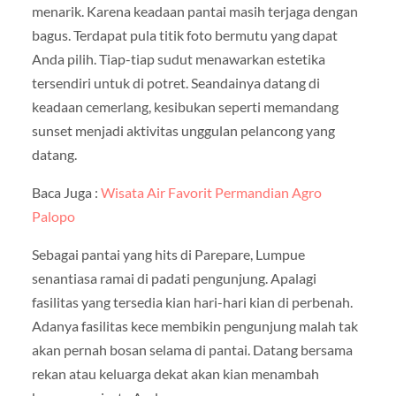
menarik. Karena keadaan pantai masih terjaga dengan
bagus. Terdapat pula titik foto bermutu yang dapat
Anda pilih. Tiap-tiap sudut menawarkan estetika
tersendiri untuk di potret. Seandainya datang di
keadaan cemerlang, kesibukan seperti memandang
sunset menjadi aktivitas unggulan pelancong yang
datang.
Baca Juga :
Wisata Air Favorit Permandian Agro
Palopo
Sebagai pantai yang hits di Parepare, Lumpue
senantiasa ramai di padati pengunjung. Apalagi
fasilitas yang tersedia kian hari-hari kian di perbenah.
Adanya fasilitas kece membikin pengunjung malah tak
akan pernah bosan selama di pantai. Datang bersama
rekan atau keluarga dekat akan kian menambah