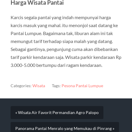
Harga Wisata Pantai
Karcis segala pantai yang indah mempunyai harga
karcis masuk yang mahal. itu menonjol saat datang ke
Pantai Lumpue. Bagaimana tak, liburan alam ini tak
memungut tarif terhadap siapa malah yang datang.
Sebagai gantinya, pengunjung cuma akan dibebankan
tarif parkir kendaraan saja. Wisata parkir kendaraan Rp
3.000-5.000 bertumpu dari ragam kendaraan.
Categories:
Wisata
Tags:
Pesona Pantai Lumpue
« Wisata Air Favorit Permandian Agro Palopo
Panorama Pantai Menralo yang Memukau di Pinrang »