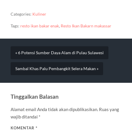
Categories:
Kuliner
Tags:
resto ikan bakar enak
,
Resto Ikan Bakarn makassar
« 6 Potensi Sumber Daya Alam di Pulau Sulawesi
Sambal Khas Palu Pembangkit Selera Makan »
Tinggalkan Balasan
Alamat email Anda tidak akan dipublikasikan.
Ruas yang
wajib ditandai
*
KOMENTAR
*