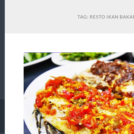
TAG:
RESTO IKAN BAK