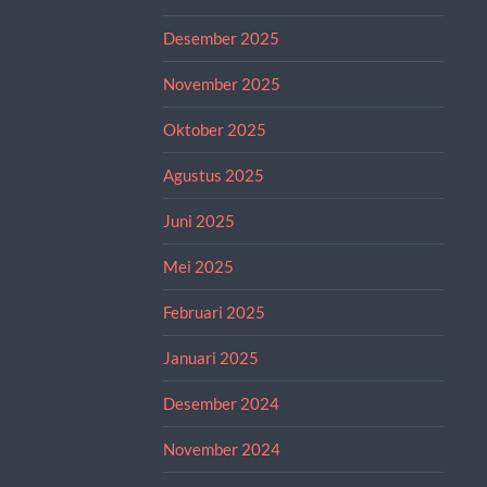
Desember 2025
November 2025
Oktober 2025
Agustus 2025
Juni 2025
Mei 2025
Februari 2025
Januari 2025
Desember 2024
November 2024