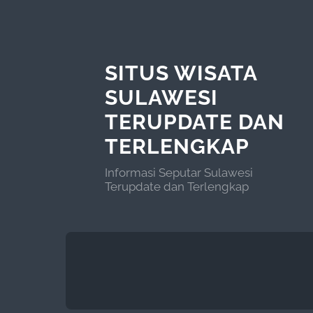
SITUS WISATA
SULAWESI
TERUPDATE DAN
TERLENGKAP
Informasi Seputar Sulawesi
Terupdate dan Terlengkap