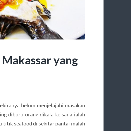
i Makassar yang
ekiranya belum menjelajahi masakan
ing diburu orang dikala ke sana ialah
titik seafood di sekitar pantai malah