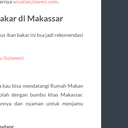
karnya
wisatasulawesi.com
.
akar di Makassar
s ikan bakar ini bsa jadi rekomendasi
au Sulawesi
ana kau bisa mendatangi Rumah Makan
iolah dengan bumbu khas Makassar.
sihannya dan nyaman untuk menjamu
andang