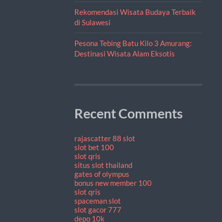
Rekomendasi Wisata Budaya Terbaik
di Sulawesi
Pesona Tebing Batu Kilo 3 Amurang:
Destinasi Wisata Alam Eksotis
Recent Comments
rajascatter 88 slot
slot bet 100
slot qris
situs slot thailand
gates of olympus
bonus new member 100
slot qris
spaceman slot
slot gacor 777
depo 10k