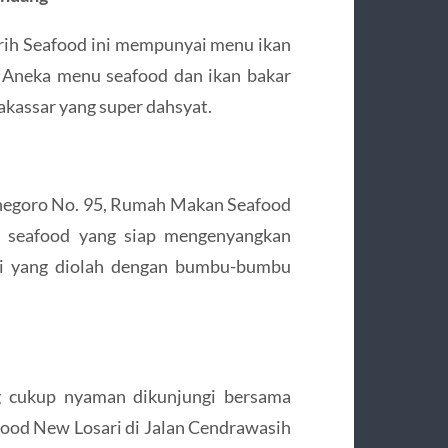
urih Seafood ini mempunyai menu ikan
i. Aneka menu seafood dan ikan bakar
akassar yang super dahsyat.
onegoro No. 95, Rumah Makan Seafood
 seafood yang siap mengenyangkan
umi yang diolah dengan bumbu-bumbu
g cukup nyaman dikunjungi bersama
food New Losari di Jalan Cendrawasih