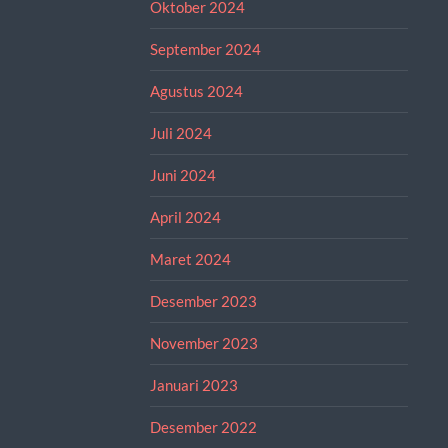
Oktober 2024
September 2024
Agustus 2024
Juli 2024
Juni 2024
April 2024
Maret 2024
Desember 2023
November 2023
Januari 2023
Desember 2022