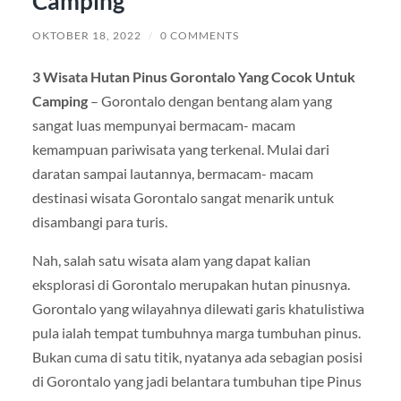
Camping
OKTOBER 18, 2022
/
0 COMMENTS
3 Wisata Hutan Pinus Gorontalo Yang Cocok Untuk
Camping
– Gorontalo dengan bentang alam yang
sangat luas mempunyai bermacam- macam
kemampuan pariwisata yang terkenal. Mulai dari
daratan sampai lautannya, bermacam- macam
destinasi wisata Gorontalo sangat menarik untuk
disambangi para turis.
Nah, salah satu wisata alam yang dapat kalian
eksplorasi di Gorontalo merupakan hutan pinusnya.
Gorontalo yang wilayahnya dilewati garis khatulistiwa
pula ialah tempat tumbuhnya marga tumbuhan pinus.
Bukan cuma di satu titik, nyatanya ada sebagian posisi
di Gorontalo yang jadi belantara tumbuhan tipe Pinus