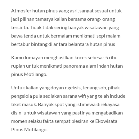
Atmosfer hutan pinus yang asri, sangat sesuai untuk
jadi pilihan tamasya kalian bersama orang- orang
tercinta. Tidak tidak sering banyak wisatawan yang
bawa tenda untuk bermalam menikmati sepi malam
bertabur bintang di antara belantara hutan pinus
Kamu lumayan menghasilkan kocek sebesar 5 ribu
rupiah untuk menikmati panorama alam indah hutan
pinus Motilango.
Untuk kalian yang doyan ngeksis, tenang sob, pihak
pengelola pula sediakan sarana wifi yang telah include
tiket masuk. Banyak spot yang istimewa direkayasa
disini untuk wisatawan yang pastinya mengabadikan
momen selaku fakta sempat plesiran ke Ekowisata
Pinus Motilango.