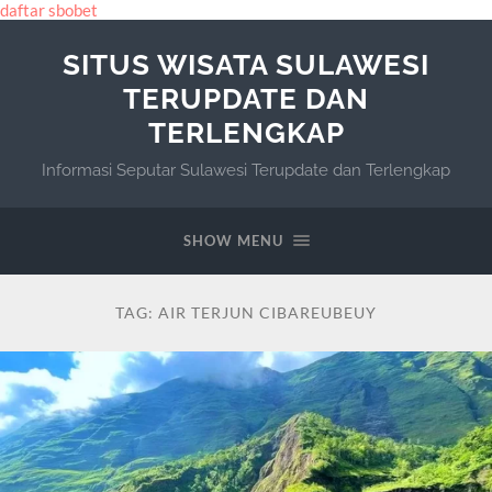
daftar sbobet
SITUS WISATA SULAWESI
TERUPDATE DAN
TERLENGKAP
Informasi Seputar Sulawesi Terupdate dan Terlengkap
SHOW MENU
TAG:
AIR TERJUN CIBAREUBEUY