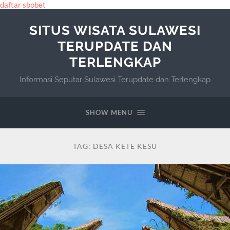
daftar sbobet
SITUS WISATA SULAWESI
TERUPDATE DAN
TERLENGKAP
Informasi Seputar Sulawesi Terupdate dan Terlengkap
SHOW MENU
TAG:
DESA KETE KESU