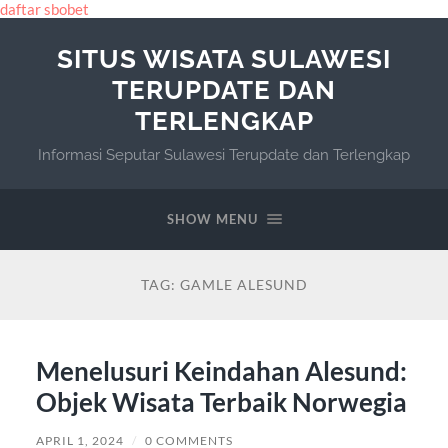
daftar sbobet
SITUS WISATA SULAWESI
TERUPDATE DAN
TERLENGKAP
Informasi Seputar Sulawesi Terupdate dan Terlengkap
SHOW MENU
TAG:
GAMLE ALESUND
Menelusuri Keindahan Alesund:
Objek Wisata Terbaik Norwegia
APRIL 1, 2024
/
0 COMMENTS