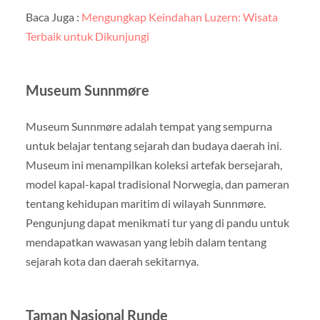
Baca Juga :
Mengungkap Keindahan Luzern: Wisata
Terbaik untuk Dikunjungi
Museum Sunnmøre
Museum Sunnmøre adalah tempat yang sempurna
untuk belajar tentang sejarah dan budaya daerah ini.
Museum ini menampilkan koleksi artefak bersejarah,
model kapal-kapal tradisional Norwegia, dan pameran
tentang kehidupan maritim di wilayah Sunnmøre.
Pengunjung dapat menikmati tur yang di pandu untuk
mendapatkan wawasan yang lebih dalam tentang
sejarah kota dan daerah sekitarnya.
Taman Nasional Runde