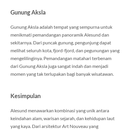
Gunung Aksla
Gunung Aksla adalah tempat yang sempurna untuk
menikmati pemandangan panoramik Alesund dan
sekitarnya. Dari puncak gunung, pengunjung dapat
melihat seluruh kota, fjord-fjord, dan pegunungan yang
mengelilinginya. Pemandangan matahari terbenam
dari Gunung Aksla juga sangat indah dan menjadi
momen yang tak terlupakan bagi banyak wisatawan.
Kesimpulan
Alesund menawarkan kombinasi yang unik antara
keindahan alam, warisan sejarah, dan kehidupan laut
yang kaya. Dari arsitektur Art Nouveau yang