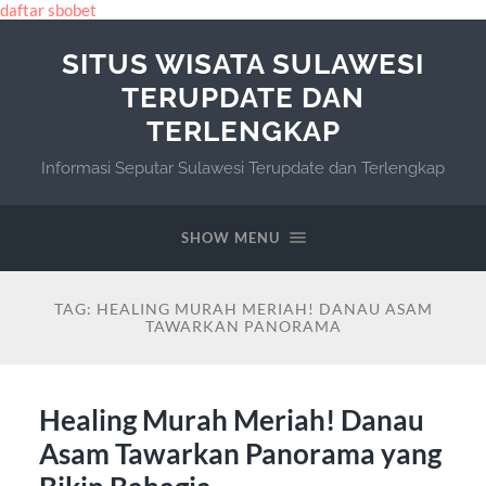
daftar sbobet
SITUS WISATA SULAWESI
TERUPDATE DAN
TERLENGKAP
Informasi Seputar Sulawesi Terupdate dan Terlengkap
SHOW MENU
TAG:
HEALING MURAH MERIAH! DANAU ASAM
TAWARKAN PANORAMA
Healing Murah Meriah! Danau
Asam Tawarkan Panorama yang