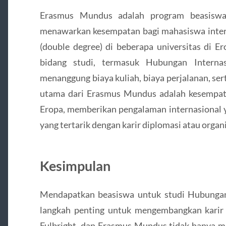
Erasmus Mundus adalah program beasiswa 
menawarkan kesempatan bagi mahasiswa intern
(double degree) di beberapa universitas di E
bidang studi, termasuk Hubungan Interna
menanggung biaya kuliah, biaya perjalanan, ser
utama dari Erasmus Mundus adalah kesempata
Eropa, memberikan pengalaman internasional 
yang tertarik dengan karir diplomasi atau organi
Kesimpulan
Mendapatkan beasiswa untuk studi Hubungan I
langkah penting untuk mengembangkan karir g
Fulbright, dan Erasmus Mundus tidak hanya me