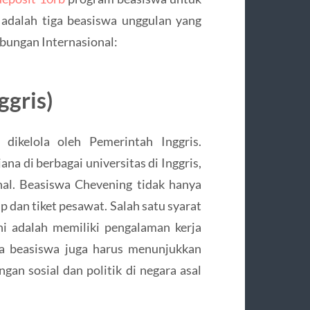
adalah tiga beasiswa unggulan yang
bungan Internasional:
ggris)
 dikelola oleh Pemerintah Inggris.
na di berbagai universitas di Inggris,
al. Beasiswa Chevening tidak hanya
p dan tiket pesawat. Salah satu syarat
ni adalah memiliki pengalaman kerja
ma beasiswa juga harus menunjukkan
an sosial dan politik di negara asal