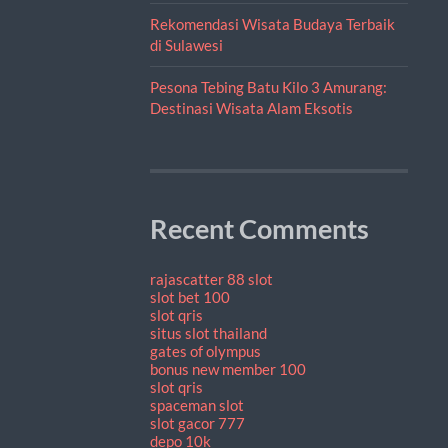
Rekomendasi Wisata Budaya Terbaik
di Sulawesi
Pesona Tebing Batu Kilo 3 Amurang:
Destinasi Wisata Alam Eksotis
Recent Comments
rajascatter 88 slot
slot bet 100
slot qris
situs slot thailand
gates of olympus
bonus new member 100
slot qris
spaceman slot
slot gacor 777
depo 10k