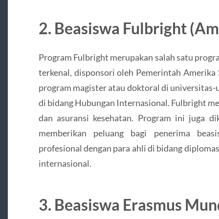
2.
Beasiswa Fulbright (Am
Program Fulbright merupakan salah satu progra
terkenal, disponsori oleh Pemerintah Amerika 
program magister atau doktoral di universitas-
di bidang Hubungan Internasional. Fulbright me
dan asuransi kesehatan. Program ini juga di
memberikan peluang bagi penerima bea
profesional dengan para ahli di bidang diplomas
internasional.
3.
Beasiswa Erasmus Mund