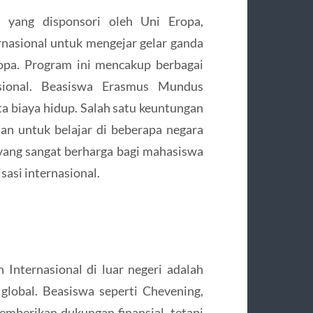
yang disponsori oleh Uni Eropa,
asional untuk mengejar gelar ganda
ropa. Program ini mencakup berbagai
sional. Beasiswa Erasmus Mundus
ta biaya hidup. Salah satu keuntungan
n untuk belajar di beberapa negara
yang sangat berharga bagi mahasiswa
sasi internasional.
nternasional di luar negeri adalah
lobal. Beasiswa seperti Chevening,
mberikan dukungan finansial, tetapi