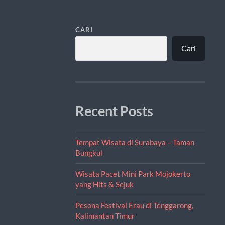
CARI
Cari
Recent Posts
Tempat Wisata di Surabaya – Taman
Bungkul
Wisata Pacet Mini Park Mojokerto
yang Hits & Sejuk
Pesona Festival Erau di Tenggarong,
Kalimantan Timur