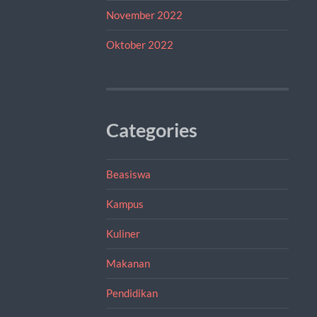
November 2022
Oktober 2022
Categories
Beasiswa
Kampus
Kuliner
Makanan
Pendidikan