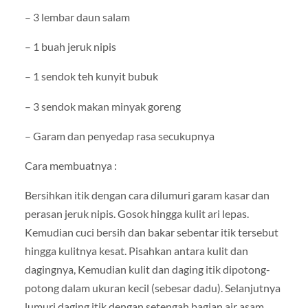
– 3 lembar daun salam
– 1 buah jeruk nipis
– 1 sendok teh kunyit bubuk
– 3 sendok makan minyak goreng
– Garam dan penyedap rasa secukupnya
Cara membuatnya :
Bersihkan itik dengan cara dilumuri garam kasar dan
perasan jeruk nipis. Gosok hingga kulit ari lepas.
Kemudian cuci bersih dan bakar sebentar itik tersebut
hingga kulitnya kesat. Pisahkan antara kulit dan
dagingnya, Kemudian kulit dan daging itik dipotong-
potong dalam ukuran kecil (sebesar dadu). Selanjutnya
lumuri daging itik dengan setengah bagian air asam