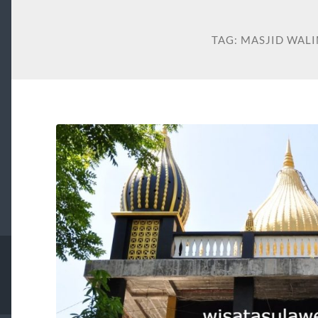
TAG:
MASJID WAL