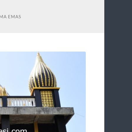
IMA EMAS