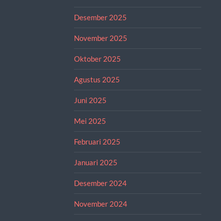
Desember 2025
November 2025
Oktober 2025
Agustus 2025
Juni 2025
Mei 2025
Februari 2025
Januari 2025
Desember 2024
November 2024