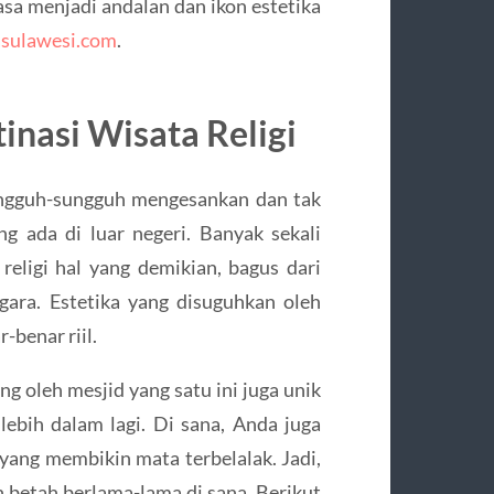
iasa menjadi andalan dan ikon estetika
asulawesi.com
.
inasi Wisata Religi
ungguh-sungguh mengesankan dan tak
ng ada di luar negeri. Banyak sekali
religi hal yang demikian, bagus dari
ara. Estetika yang disuguhkan oleh
benar riil.
ng oleh mesjid yang satu ini juga unik
ebih dalam lagi. Di sana, Anda juga
ng membikin mata terbelalak. Jadi,
 betah berlama-lama di sana. Berikut