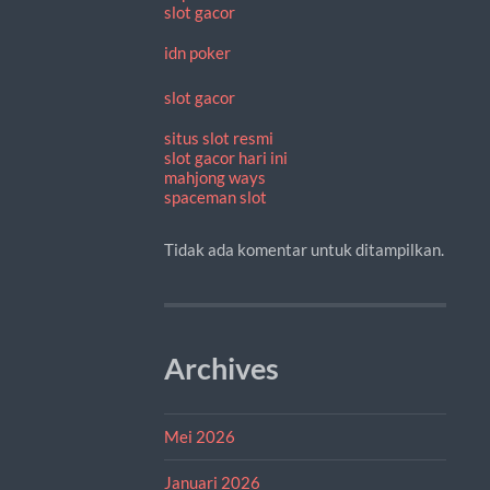
slot gacor
idn poker
slot gacor
situs slot resmi
slot gacor hari ini
mahjong ways
spaceman slot
Tidak ada komentar untuk ditampilkan.
Archives
Mei 2026
Januari 2026