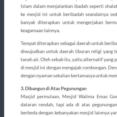
Islam dalam menjalankan ibadah seperti shala
ke mesjid ini untuk beribadah seandainya sed
banyak diterapkan untuk mengerjakan berma
keagamaan lainnya.
Tempat diterapkan sebagai daerah untuk beribad
diwujudkan untuk daerah liburan religi yang t
tanah air. Oleh sebab itu, yaitu alternatif ya
di mesjid ini dengan mengajak rombongan. Deng
dengan nyaman sekalian bertamasya untuk menje
3. Dibangun di Atas Pegunungan
Masjid permulaan, Mesjid Walima Emas Go
dataran rendah, tapi ada di atas pegunungan
berbeda dengan kebanyakan mesjid lainnya yan