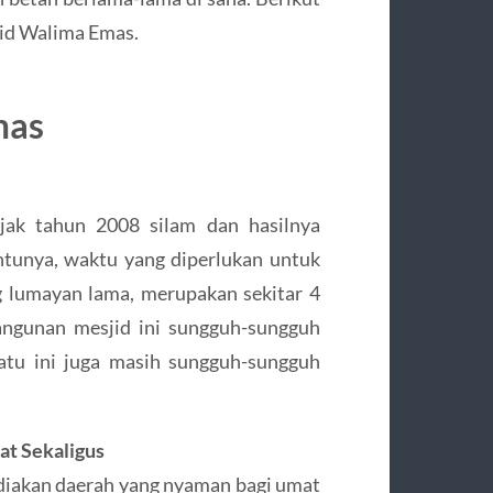
jid Walima Emas.
mas
jak tahun 2008 silam dan hasilnya
tunya, waktu yang diperlukan untuk
 lumayan lama, merupakan sekitar 4
angunan mesjid ini sungguh-sungguh
atu ini juga masih sungguh-sungguh
at Sekaligus
diakan daerah yang nyaman bagi umat