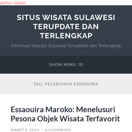
daftar sbobet
SITUS WISATA SULAWESI
TERUPDATE DAN
TERLENGKAP
Informasi Seputar Sulawesi Terupdate dan Terlengkap
SHOW MENU
TAG:
PELABUHAN ESSAOUIRA
Essaouira Maroko: Menelusuri
Pesona Objek Wisata Terfavorit
MARET 6, 2024
/
0 COMMENTS