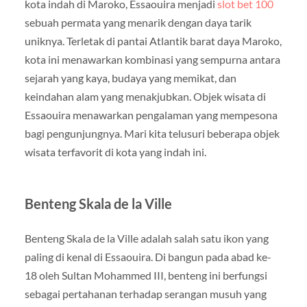
kota indah di Maroko, Essaouira menjadi
slot bet 100
sebuah permata yang menarik dengan daya tarik
uniknya. Terletak di pantai Atlantik barat daya Maroko,
kota ini menawarkan kombinasi yang sempurna antara
sejarah yang kaya, budaya yang memikat, dan
keindahan alam yang menakjubkan. Objek wisata di
Essaouira menawarkan pengalaman yang mempesona
bagi pengunjungnya. Mari kita telusuri beberapa objek
wisata terfavorit di kota yang indah ini.
Benteng Skala de la Ville
Benteng Skala de la Ville adalah salah satu ikon yang
paling di kenal di Essaouira. Di bangun pada abad ke-
18 oleh Sultan Mohammed III, benteng ini berfungsi
sebagai pertahanan terhadap serangan musuh yang