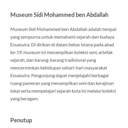
Museum Sidi Mohammed ben Abdallah
Museum Sidi Mohammed ben Abdallah adalah tempat
yang sempurna untuk memahami sejarah dan budaya
Essaouira. Di dirikan di dalam bekas istana pada abad
ke-19, museum ini menampilkan koleksi seni, artefak
sejarah, dan barang-barang tradisional yang
mencerminkan kehidupan sehari-hari masyarakat
Essaouira. Pengunjung dapat menjelajahi berbagai
ruang pameran yang menampilkan seni dan kerajinan
lokal serta mempelajari sejarah kota ini melalui koleksi
yang beragam.
Penutup