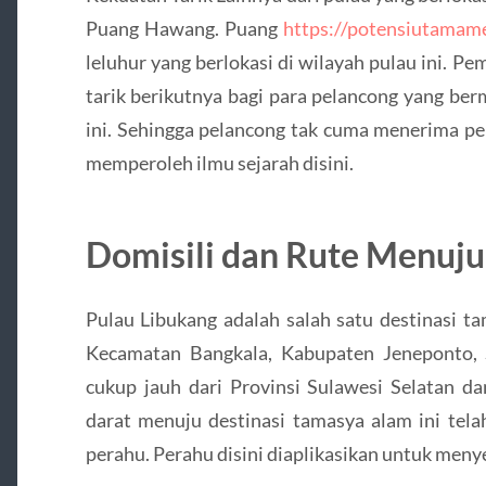
Puang Hawang. Puang
https://potensiutamam
leluhur yang berlokasi di wilayah pulau ini. P
tarik berikutnya bagi para pelancong yang be
ini. Sehingga pelancong tak cuma menerima pe
memperoleh ilmu sejarah disini.
Domisili dan Rute Menuju
Pulau Libukang adalah salah satu destinasi ta
Kecamatan Bangkala, Kabupaten Jeneponto, Su
cukup jauh dari Provinsi Sulawesi Selatan d
darat menuju destinasi tamasya alam ini tel
perahu. Perahu disini diaplikasikan untuk meny