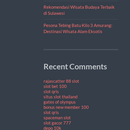
Rekomendasi Wisata Budaya Terbaik
di Sulawesi
Pesona Tebing Batu Kilo 3 Amurang:
Destinasi Wisata Alam Eksotis
Recent Comments
rajascatter 88 slot
slot bet 100
slot qris
situs slot thailand
gates of olympus
bonus new member 100
slot qris
spaceman slot
slot gacor 777
depo 10k