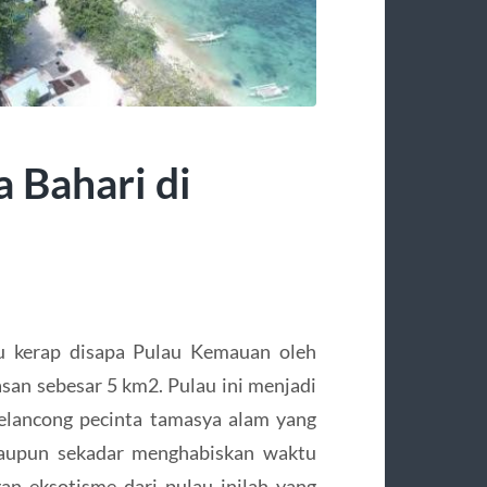
a Bahari di
u kerap disapa Pulau Kemauan oleh
an sebesar 5 km2. Pulau ini menjadi
pelancong pecinta tamasya alam yang
maupun sekadar menghabiskan waktu
an eksotisme dari pulau inilah yang