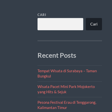
CARI
Cari
Recent Posts
Tempat Wisata di Surabaya – Taman
Bungkul
Wisata Pacet Mini Park Mojokerto
yang Hits & Sejuk
Pesona Festival Erau di Tenggarong,
Kalimantan Timur