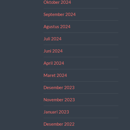
Oktober 2024
September 2024
Agustus 2024
Juli 2024
Juni 2024
April 2024
Maret 2024
Desember 2023
November 2023
Januari 2023
Desember 2022