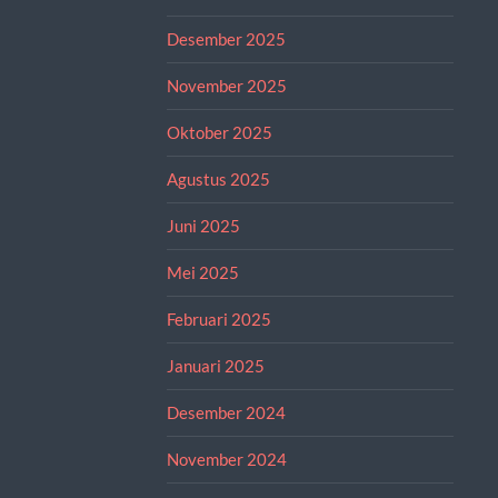
Desember 2025
November 2025
Oktober 2025
Agustus 2025
Juni 2025
Mei 2025
Februari 2025
Januari 2025
Desember 2024
November 2024