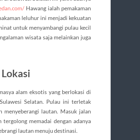
edan.com/
Hawang ialah pemakaman
emakaman leluhur ini menjadi kekuatan
rminat untuk menyambangi pulau kecil
ngalaman wisata saja melainkan juga
 Lokasi
masya alam eksotis yang berlokasi di
lawesi Selatan. Pulau ini terletak
an menyeberangi lautan. Masuk jalan
ah tergolong memadai dengan adanya
ebrangi lautan menuju destinasi.