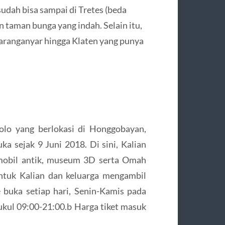
udah bisa sampai di Tretes (beda
 taman bunga yang indah. Selain itu,
aranganyar hingga Klaten yang punya
olo yang berlokasi di Honggobayan,
ka sejak 9 Juni 2018. Di sini, Kalian
 mobil antik, museum 3D serta Omah
untuk Kalian dan keluarga mengambil
e buka setiap hari, Senin-Kamis pada
kul 09:00-21:00.b Harga tiket masuk