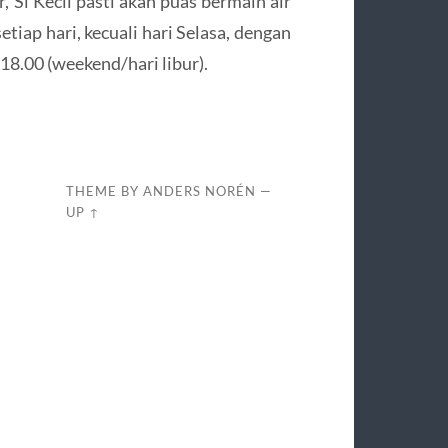
r, Si Kecil pasti akan puas bermain air
tiap hari, kecuali hari Selasa, dengan
18.00 (weekend/hari libur).
THEME BY
ANDERS NORÉN
—
UP ↑