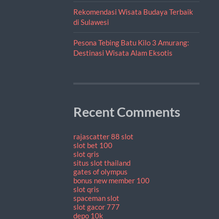
Rekomendasi Wisata Budaya Terbaik
di Sulawesi
Pesona Tebing Batu Kilo 3 Amurang:
Destinasi Wisata Alam Eksotis
Recent Comments
rajascatter 88 slot
slot bet 100
slot qris
situs slot thailand
gates of olympus
bonus new member 100
slot qris
spaceman slot
slot gacor 777
depo 10k