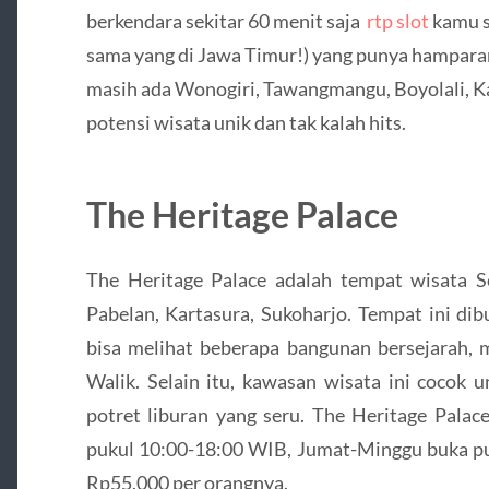
berkendara sekitar 60 menit saja
rtp slot
kamu s
sama yang di Jawa Timur!) yang punya hamparan
masih ada Wonogiri, Tawangmangu, Boyolali, K
potensi wisata unik dan tak kalah hits.
The Heritage Palace
The Heritage Palace adalah tempat wisata S
Pabelan, Kartasura, Sukoharjo. Tempat ini dibu
bisa melihat beberapa bangunan bersejarah,
Walik. Selain itu, kawasan wisata ini cocok 
potret liburan yang seru. The Heritage Palac
pukul 10:00-18:00 WIB, Jumat-Minggu buka pu
Rp55.000 per orangnya.