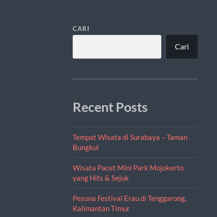
CARI
Cari
Recent Posts
Tempat Wisata di Surabaya – Taman
Bungkul
Wisata Pacet Mini Park Mojokerto
yang Hits & Sejuk
Pesona Festival Erau di Tenggarong,
Kalimantan Timur