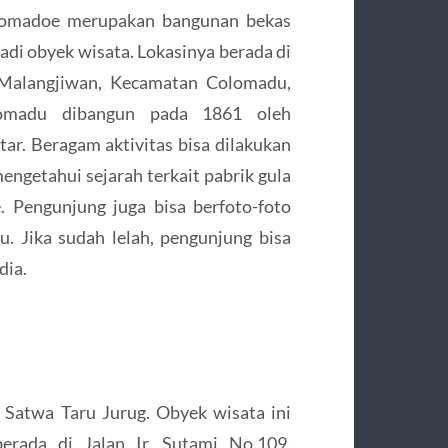
olomadoe merupakan bangunan bekas
adi obyek wisata. Lokasinya berada di
 Malangjiwan, Kecamatan Colomadu,
lomadu dibangun pada 1861 oleh
ar. Beragam aktivitas bisa dilakukan
ngetahui sejarah terkait pabrik gula
 Pengunjung juga bisa berfoto-foto
. Jika sudah lelah, pengunjung bisa
dia.
n Satwa Taru Jurug. Obyek wisata ini
erada di Jalan Ir. Sutami No.109,