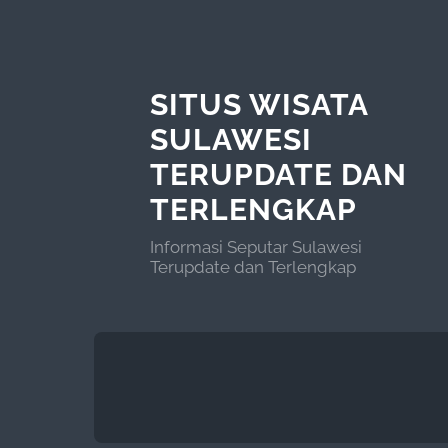
SITUS WISATA
SULAWESI
TERUPDATE DAN
TERLENGKAP
Informasi Seputar Sulawesi
Terupdate dan Terlengkap