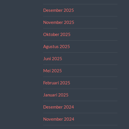
Desember 2025
November 2025
Oktober 2025
Agustus 2025
Juni 2025
Mei 2025
Februari 2025
Januari 2025
Desember 2024
November 2024