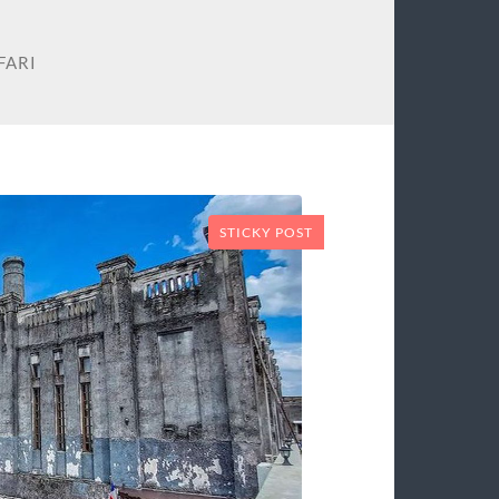
FARI
STICKY POST