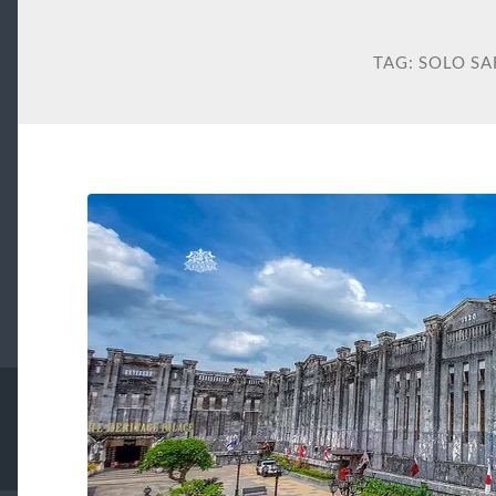
TAG:
SOLO SA