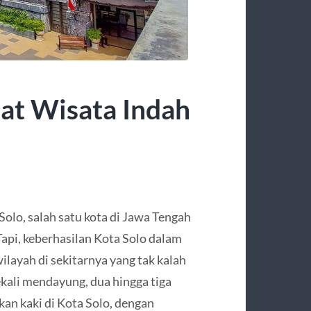
at Wisata Indah
Solo, salah satu kota di Jawa Tengah
api, keberhasilan Kota Solo dalam
ilayah di sekitarnya yang tak kalah
ekali mendayung, dua hingga tiga
an kaki di Kota Solo, dengan