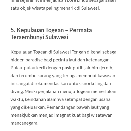
satu objek wisata paling menarik di Sulawesi.
5. Kepulauan Togean – Permata
Tersembunyi Sulawesi
Kepulauan Togean di Sulawesi Tengah dikenal sebagai
hidden paradise bagi pecinta laut dan ketenangan.
Pulau-pulau kecil dengan pasir putih, air biru jernih,
dan terumbu karang yang terjaga membuat kawasan
ini sangat direkomendasikan untuk snorkeling dan
diving. Meski perjalanan menuju Togean memerlukan
waktu, keindahan alamnya setimpal dengan usaha
yang dikeluarkan. Pemandangan bawah laut yang
menakjubkan menjadi magnet kuat bagi wisatawan
mancanegara.