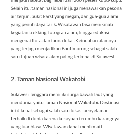
Selain itu, taman nasional ini juga menawarkan pesona
air terjun, bukit karst yang megah, dan gua-gua alami
yang penuh daya tarik. Wisatawan bisa menikmati
kegiatan trekking, fotografi alam, hingga edukasi
mengenai flora dan fauna lokal. Keindahan alamnya
yang terjaga menjadikan Bantimurung sebagai salah
satu tujuan wisata alam paling terkenal di Sulawesi.
2. Taman Nasional Wakatobi
Sulawesi Tenggara memiliki surga bawah laut yang
mendunia, yaitu Taman Nasional Wakatobi. Destinasi
ini dikenal sebagai salah satu lokasi penyelaman
terbaik di dunia karena kekayaan terumbu karangnya
yang luar biasa. Wisatawan dapat menikmati