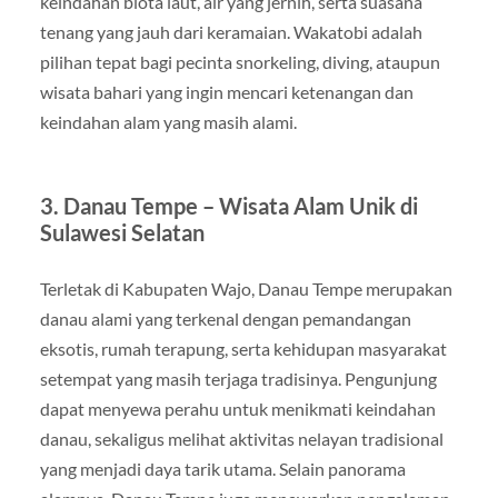
keindahan biota laut, air yang jernih, serta suasana
tenang yang jauh dari keramaian. Wakatobi adalah
pilihan tepat bagi pecinta snorkeling, diving, ataupun
wisata bahari yang ingin mencari ketenangan dan
keindahan alam yang masih alami.
3. Danau Tempe – Wisata Alam Unik di
Sulawesi Selatan
Terletak di Kabupaten Wajo, Danau Tempe merupakan
danau alami yang terkenal dengan pemandangan
eksotis, rumah terapung, serta kehidupan masyarakat
setempat yang masih terjaga tradisinya. Pengunjung
dapat menyewa perahu untuk menikmati keindahan
danau, sekaligus melihat aktivitas nelayan tradisional
yang menjadi daya tarik utama. Selain panorama