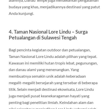
alamnya, Danau Tempe juga menawarkan pengalaman
budaya yang khas, menjadikannya destinasi yang patut
Anda kunjungi.
4. Taman Nasional Lore Lindu – Surga
Petualangan di Sulawesi Tengah
Bagi pencinta kegiatan outdoor dan petualangan,
Taman Nasional Lore Lindu adalah pilihan yang tepat.
Kawasan ini memiliki hutan tropis lebat, pegunungan,
dan danau alami yang menenangkan. Yang
membuatnya semakin unik adalah keberadaan
megalit-megalit bersejarah yang tersebar di beberapa
titik. Selain menjadi destinasi ekowisata, Lore Lindu
juga menjadi pusat keanekaragaman hayati yang
penting bagi penelitian ilmiah. Keindahan alam dan
nilai sejarahnya menjadikan Lore Lindu sebagai salah