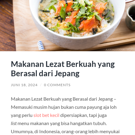
Makanan Lezat Berkuah yang
Berasal dari Jepang
JUNI 18, 2024
/
0 COMMENTS
Makanan Lezat Berkuah yang Berasal dari Jepang –
Memasuki musim hujan bukan cuma payung aja loh
yang perlu
slot bet kecil
dipersiapkan, tapi juga
list
menu makanan yang bisa hangatkan tubuh.
Umumnya, di Indonesia, orang-orang lebih menyukai