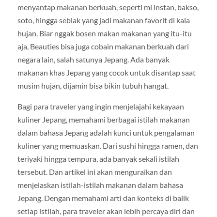
menyantap makanan berkuah, seperti mi instan, bakso,
soto, hingga seblak yang jadi makanan favorit di kala
hujan. Biar nggak bosen makan makanan yang itu-itu
aja, Beauties bisa juga cobain makanan berkuah dari
negara lain, salah satunya Jepang. Ada banyak
makanan khas Jepang yang cocok untuk disantap saat
musim hujan, dijamin bisa bikin tubuh hangat.
Bagi para traveler yang ingin menjelajahi kekayaan
kuliner Jepang, memahami berbagai istilah makanan
dalam bahasa Jepang adalah kunci untuk pengalaman
kuliner yang memuaskan. Dari sushi hingga ramen, dan
teriyaki hingga tempura, ada banyak sekali istilah
tersebut. Dan artikel ini akan menguraikan dan
menjelaskan istilah-istilah makanan dalam bahasa
Jepang. Dengan memahami arti dan konteks di balik
setiap istilah, para traveler akan lebih percaya diri dan