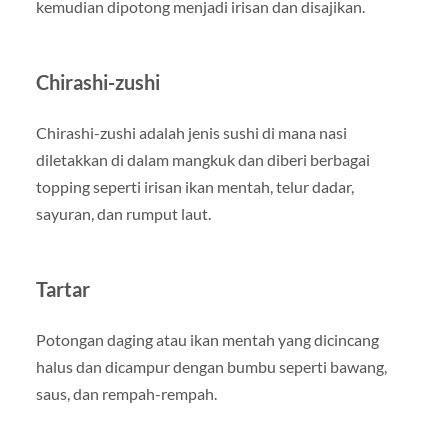
kemudian dipotong menjadi irisan dan disajikan.
Chirashi-zushi
Chirashi-zushi adalah jenis sushi di mana nasi
diletakkan di dalam mangkuk dan diberi berbagai
topping seperti irisan ikan mentah, telur dadar,
sayuran, dan rumput laut.
Tartar
Potongan daging atau ikan mentah yang dicincang
halus dan dicampur dengan bumbu seperti bawang,
saus, dan rempah-rempah.