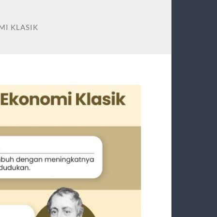
MI KLASIK