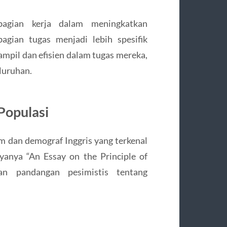
agian kerja dalam meningkatkan
agian tugas menjadi lebih spesifik
mpil dan efisien dalam tugas mereka,
luruhan.
Populasi
 dan demograf Inggris yang terkenal
yanya “An Essay on the Principle of
an pandangan pesimistis tentang