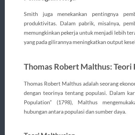
Smith juga menekankan pentingnya pemb
produktivitas. Dalam pabrik, misalnya, pemb
memungkinkan pekerja untuk menjadi lebih tera
yang pada gilirannya meningkatkan output kese
Thomas Robert Malthus: Teori 
Thomas Robert Malthus adalah seorang ekonom
dengan teorinya tentang populasi. Dalam kar
Population” (1798), Malthus mengemukak
hubungan antara populasi dan sumber daya.