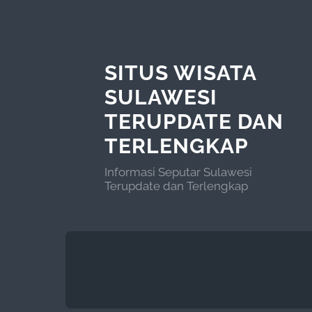
SITUS WISATA
SULAWESI
TERUPDATE DAN
TERLENGKAP
Informasi Seputar Sulawesi
Terupdate dan Terlengkap