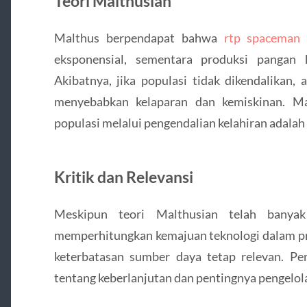
Teori Malthusian
Malthus berpendapat bahwa
rtp spaceman
p
eksponensial, sementara produksi pangan 
Akibatnya, jika populasi tidak dikendalikan,
menyebabkan kelaparan dan kemiskinan. M
populasi melalui pengendalian kelahiran adalah
Kritik dan Relevansi
Meskipun teori Malthusian telah banyak 
memperhitungkan kemajuan teknologi dalam pr
keterbatasan sumber daya tetap relevan. P
tentang keberlanjutan dan pentingnya pengelol