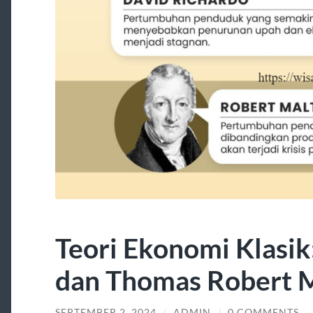
Teori Ekonomi Klasi
dan Thomas Robert 
SEPTEMBER 2, 2024
/
ADMIN
/
0 COMMENTS