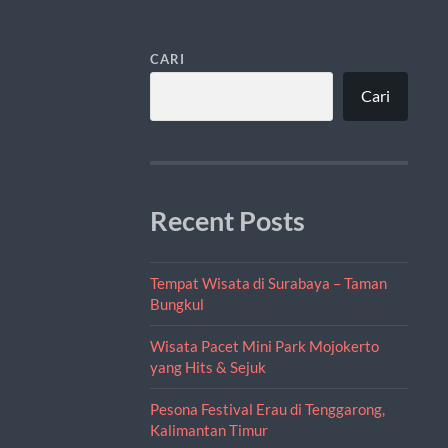
CARI
Cari
Recent Posts
Tempat Wisata di Surabaya – Taman
Bungkul
Wisata Pacet Mini Park Mojokerto
yang Hits & Sejuk
Pesona Festival Erau di Tenggarong,
Kalimantan Timur