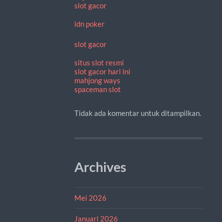
slot gacor
idn poker
slot gacor
situs slot resmi
slot gacor hari ini
mahjong ways
spaceman slot
Tidak ada komentar untuk ditampilkan.
Archives
Mei 2026
Januari 2026