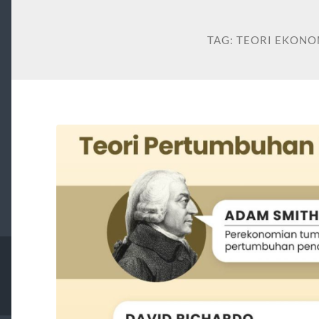
TAG:
TEORI EKONO