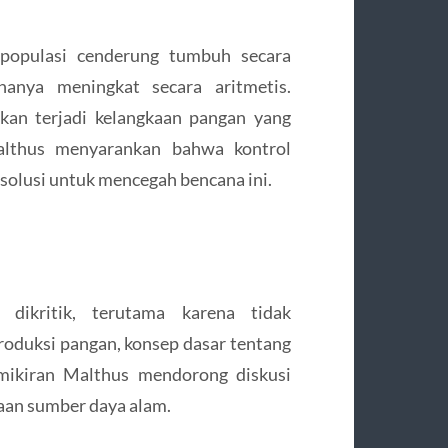
opulasi cenderung tumbuh secara
hanya meningkat secara aritmetis.
 akan terjadi kelangkaan pangan yang
althus menyarankan bahwa kontrol
 solusi untuk mencegah bencana ini.
dikritik, terutama karena tidak
oduksi pangan, konsep dasar tentang
emikiran Malthus mendorong diskusi
aan sumber daya alam.