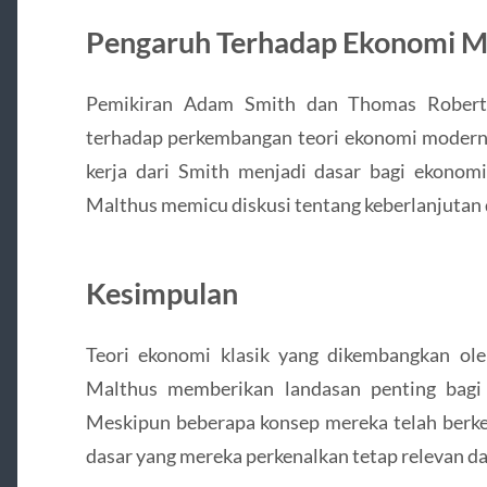
Pengaruh Terhadap Ekonomi 
Pemikiran Adam Smith dan Thomas Robert 
terhadap perkembangan teori ekonomi modern
kerja dari Smith menjadi dasar bagi ekonomi 
Malthus memicu diskusi tentang keberlanjutan
Kesimpulan
Teori ekonomi klasik yang dikembangkan o
Malthus memberikan landasan penting bagi
Meskipun beberapa konsep mereka telah berkem
dasar yang mereka perkenalkan tetap relevan da