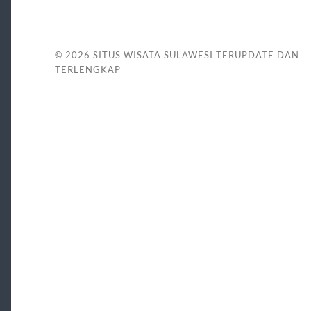
© 2026
SITUS WISATA SULAWESI TERUPDATE DAN
TERLENGKAP