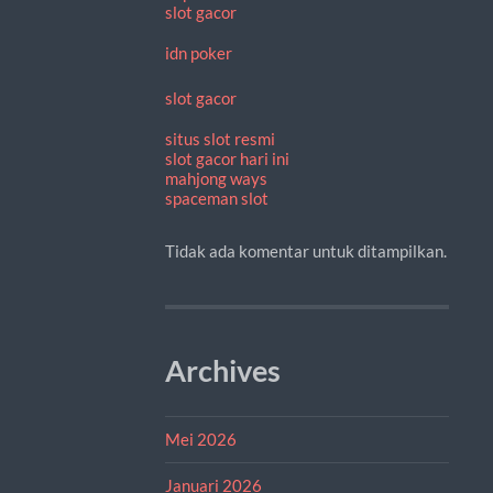
slot gacor
idn poker
slot gacor
situs slot resmi
slot gacor hari ini
mahjong ways
spaceman slot
Tidak ada komentar untuk ditampilkan.
Archives
Mei 2026
Januari 2026