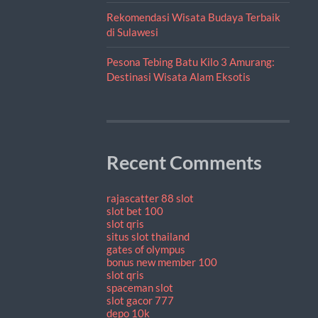
Rekomendasi Wisata Budaya Terbaik
di Sulawesi
Pesona Tebing Batu Kilo 3 Amurang:
Destinasi Wisata Alam Eksotis
Recent Comments
rajascatter 88 slot
slot bet 100
slot qris
situs slot thailand
gates of olympus
bonus new member 100
slot qris
spaceman slot
slot gacor 777
depo 10k