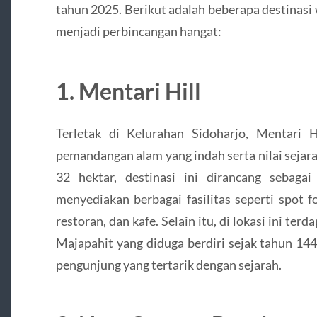
tahun 2025. Berikut adalah beberapa destinasi 
menjadi perbincangan hangat:
1. Mentari Hill
Terletak di Kelurahan Sidoharjo, Mentari
pemandangan alam yang indah serta nilai sejara
32 hektar, destinasi ini dirancang sebagai
menyediakan berbagai fasilitas seperti spot 
restoran, dan kafe. Selain itu, di lokasi ini te
Majapahit yang diduga berdiri sejak tahun 14
pengunjung yang tertarik dengan sejarah.