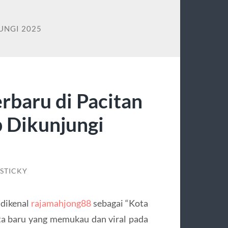
UNGI 2025
rbaru di Pacitan
b Dikunjungi
STICKY
 dikenal
rajamahjong88
sebagai “Kota
ta baru yang memukau dan viral pada