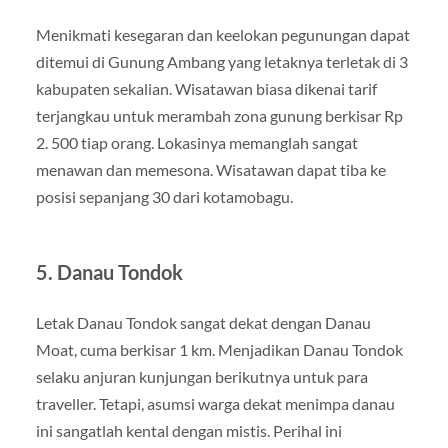
Menikmati kesegaran dan keelokan pegunungan dapat
ditemui di Gunung Ambang yang letaknya terletak di 3
kabupaten sekalian. Wisatawan biasa dikenai tarif
terjangkau untuk merambah zona gunung berkisar Rp
2. 500 tiap orang. Lokasinya memanglah sangat
menawan dan memesona. Wisatawan dapat tiba ke
posisi sepanjang 30 dari kotamobagu.
5. Danau Tondok
Letak Danau Tondok sangat dekat dengan Danau
Moat, cuma berkisar 1 km. Menjadikan Danau Tondok
selaku anjuran kunjungan berikutnya untuk para
traveller. Tetapi, asumsi warga dekat menimpa danau
ini sangatlah kental dengan mistis. Perihal ini