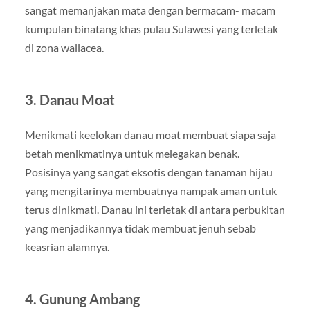
sangat memanjakan mata dengan bermacam- macam
kumpulan binatang khas pulau Sulawesi yang terletak
di zona wallacea.
3. Danau Moat
Menikmati keelokan danau moat membuat siapa saja
betah menikmatinya untuk melegakan benak.
Posisinya yang sangat eksotis dengan tanaman hijau
yang mengitarinya membuatnya nampak aman untuk
terus dinikmati. Danau ini terletak di antara perbukitan
yang menjadikannya tidak membuat jenuh sebab
keasrian alamnya.
4. Gunung Ambang