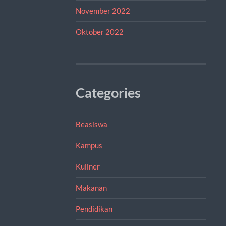
November 2022
Oktober 2022
Categories
Beasiswa
Kampus
Kuliner
Makanan
Pendidikan