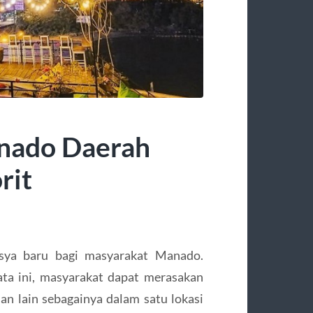
nado Daerah
rit
ya baru bagi masyarakat Manado.
ata ini, masyarakat dapat merasakan
an lain sebagainya dalam satu lokasi