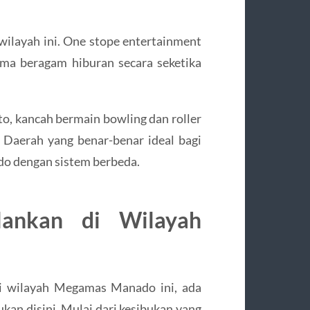
di wilayah ini. One stope entertainment
ma beragam hiburan secara seketika
sto, kancah bermain bowling dan roller
. Daerah yang benar-benar ideal bagi
o dengan sistem berbeda.
lankan di Wilayah
di wilayah Megamas Manado ini, ada
kan disini. Mulai dari kesibukan yang