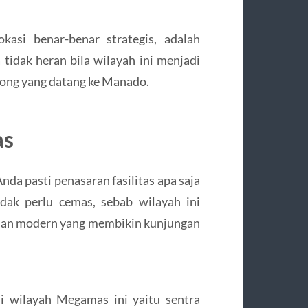
kasi benar-benar strategis, adalah
idak heran bila wilayah ini menjadi
ncong yang datang ke Manado.
as
nda pasti penasaran fasilitas apa saja
dak perlu cemas, sebab wilayah ini
dan modern yang membikin kunjungan
i wilayah Megamas ini yaitu sentra