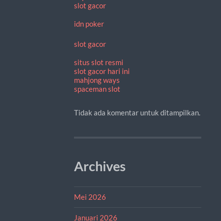
slot gacor
idn poker
slot gacor
situs slot resmi
slot gacor hari ini
mahjong ways
spaceman slot
Tidak ada komentar untuk ditampilkan.
Archives
Mei 2026
Januari 2026