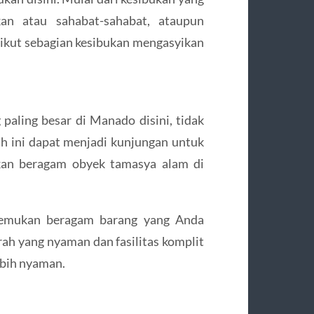
an atau sahabat-sahabat, ataupun
rikut sebagian kesibukan mengasyikan
paling besar di Manado disini, tidak
ah ini dapat menjadi kunjungan untuk
kan beragam obyek tamasya alam di
enemukan beragam barang yang Anda
ah yang nyaman dan fasilitas komplit
ebih nyaman.