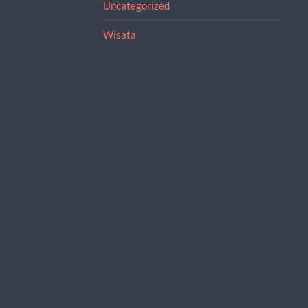
Uncategorized
Wisata