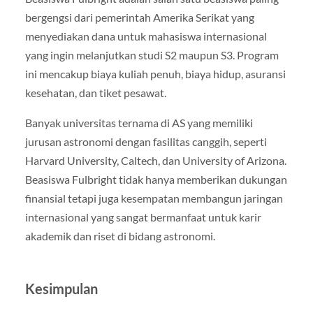
bergengsi dari pemerintah Amerika Serikat yang
menyediakan dana untuk mahasiswa internasional
yang ingin melanjutkan studi S2 maupun S3. Program
ini mencakup biaya kuliah penuh, biaya hidup, asuransi
kesehatan, dan tiket pesawat.
Banyak universitas ternama di AS yang memiliki
jurusan astronomi dengan fasilitas canggih, seperti
Harvard University, Caltech, dan University of Arizona.
Beasiswa Fulbright tidak hanya memberikan dukungan
finansial tetapi juga kesempatan membangun jaringan
internasional yang sangat bermanfaat untuk karir
akademik dan riset di bidang astronomi.
Kesimpulan