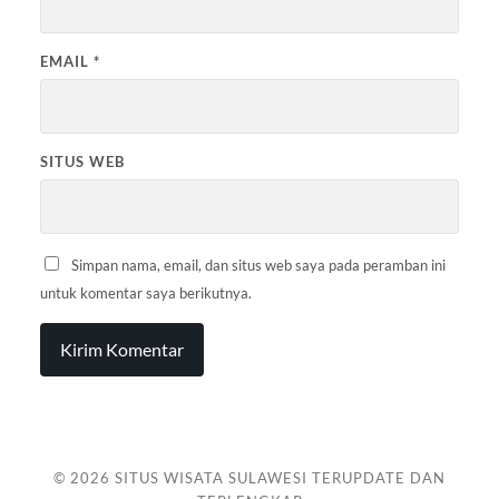
EMAIL
*
SITUS WEB
Simpan nama, email, dan situs web saya pada peramban ini
untuk komentar saya berikutnya.
© 2026
SITUS WISATA SULAWESI TERUPDATE DAN