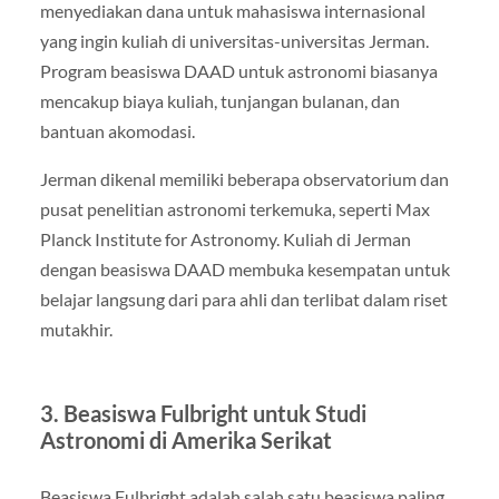
menyediakan dana untuk mahasiswa internasional
yang ingin kuliah di universitas-universitas Jerman.
Program beasiswa DAAD untuk astronomi biasanya
mencakup biaya kuliah, tunjangan bulanan, dan
bantuan akomodasi.
Jerman dikenal memiliki beberapa observatorium dan
pusat penelitian astronomi terkemuka, seperti Max
Planck Institute for Astronomy. Kuliah di Jerman
dengan beasiswa DAAD membuka kesempatan untuk
belajar langsung dari para ahli dan terlibat dalam riset
mutakhir.
3. Beasiswa Fulbright untuk Studi
Astronomi di Amerika Serikat
Beasiswa Fulbright adalah salah satu beasiswa paling