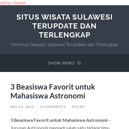
daftar sbobet
SITUS WISATA SULAWESI
TERUPDATE DAN
TERLENGKAP
Informasi Seputar Sulawesi Terupdate dan Terlengkap
SHOW MENU
3 Beasiswa Favorit untuk
Mahasiswa Astronomi
MEI 23, 2025
/
0 COMMENTS
/
STICKY
3 Beasiswa Favorit untuk Mahasiswa Astronomi
–
Jurusan Astronomi menjadi salah satu bidang ilmu