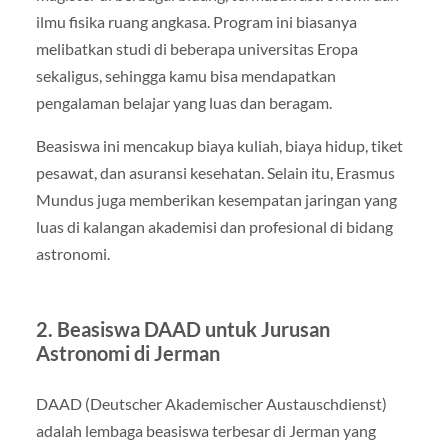
ilmu fisika ruang angkasa. Program ini biasanya
melibatkan studi di beberapa universitas Eropa
sekaligus, sehingga kamu bisa mendapatkan
pengalaman belajar yang luas dan beragam.
Beasiswa ini mencakup biaya kuliah, biaya hidup, tiket
pesawat, dan asuransi kesehatan. Selain itu, Erasmus
Mundus juga memberikan kesempatan jaringan yang
luas di kalangan akademisi dan profesional di bidang
astronomi.
2. Beasiswa DAAD untuk Jurusan
Astronomi di Jerman
DAAD (Deutscher Akademischer Austauschdienst)
adalah lembaga beasiswa terbesar di Jerman yang