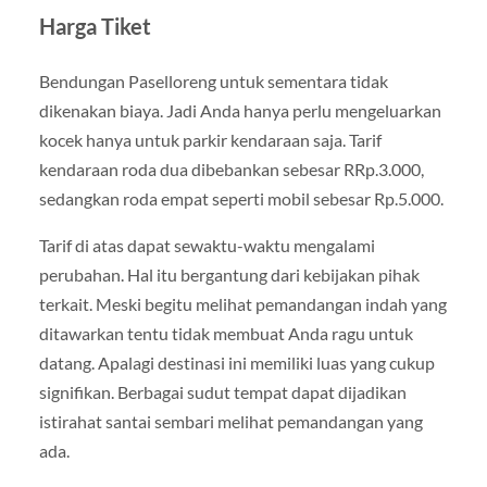
Harga Tiket
Bendungan Paselloreng untuk sementara tidak
dikenakan biaya. Jadi Anda hanya perlu mengeluarkan
kocek hanya untuk parkir kendaraan saja. Tarif
kendaraan roda dua dibebankan sebesar RRp.3.000,
sedangkan roda empat seperti mobil sebesar Rp.5.000.
Tarif di atas dapat sewaktu-waktu mengalami
perubahan. Hal itu bergantung dari kebijakan pihak
terkait. Meski begitu melihat pemandangan indah yang
ditawarkan tentu tidak membuat Anda ragu untuk
datang. Apalagi destinasi ini memiliki luas yang cukup
signifikan. Berbagai sudut tempat dapat dijadikan
istirahat santai sembari melihat pemandangan yang
ada.