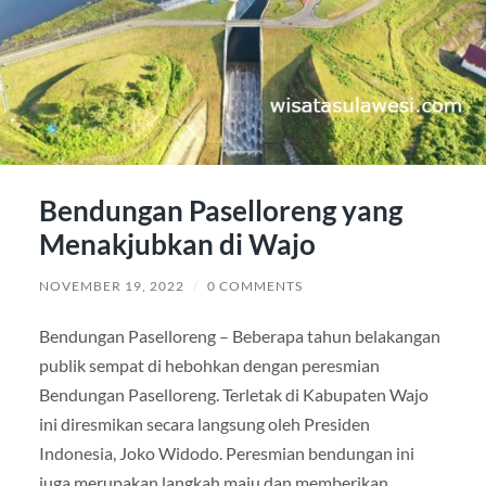
Bendungan Paselloreng yang
Menakjubkan di Wajo
NOVEMBER 19, 2022
/
0 COMMENTS
Bendungan Paselloreng – Beberapa tahun belakangan
publik sempat di hebohkan dengan peresmian
Bendungan Paselloreng. Terletak di Kabupaten Wajo
ini diresmikan secara langsung oleh Presiden
Indonesia, Joko Widodo. Peresmian bendungan ini
juga merupakan langkah maju dan memberikan