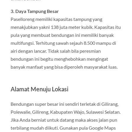
3. Daya Tampung Besar
Paselloreng memiliki kapasitas tampung yang
menakjubkan yakni 138 juta meter kubik. Kapasitas itu
pula yang membuat bendungan ini memiliki banyak
multifungsi. Terhitung sawah sejauh 8.500 mampu di
airi dengan lancar. Tidak salah bila peresmian
bendungan ini begitu menghebohkan mengingat
banyak manfaat yang bisa diperoleh masyarakat luas.
Alamat Menuju Lokasi
Bendungan super besar ini sendiri terletak di Gilirang,
Polewalie, Gilireng, Kabupaten Wajo, Sulawesi Selatan.
Jika Anda berniat untuk datang maka akses jalan pun
terbilang mudah diikuti. Gunakan pula Google Maps