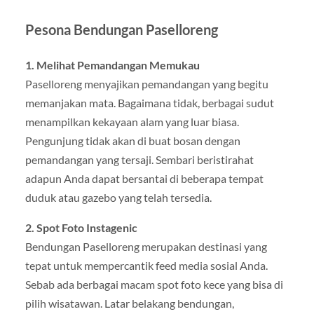
Pesona Bendungan Paselloreng
1. Melihat Pemandangan Memukau
Paselloreng menyajikan pemandangan yang begitu
memanjakan mata. Bagaimana tidak, berbagai sudut
menampilkan kekayaan alam yang luar biasa.
Pengunjung tidak akan di buat bosan dengan
pemandangan yang tersaji. Sembari beristirahat
adapun Anda dapat bersantai di beberapa tempat
duduk atau gazebo yang telah tersedia.
2. Spot Foto Instagenic
Bendungan Paselloreng merupakan destinasi yang
tepat untuk mempercantik feed media sosial Anda.
Sebab ada berbagai macam spot foto kece yang bisa di
pilih wisatawan. Latar belakang bendungan,