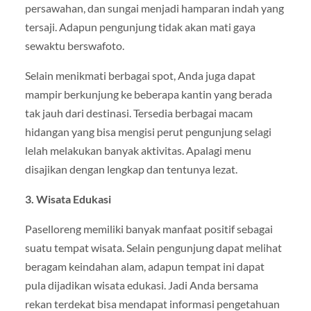
persawahan, dan sungai menjadi hamparan indah yang
tersaji. Adapun pengunjung tidak akan mati gaya
sewaktu berswafoto.
Selain menikmati berbagai spot, Anda juga dapat
mampir berkunjung ke beberapa kantin yang berada
tak jauh dari destinasi. Tersedia berbagai macam
hidangan yang bisa mengisi perut pengunjung selagi
lelah melakukan banyak aktivitas. Apalagi menu
disajikan dengan lengkap dan tentunya lezat.
3. Wisata Edukasi
Paselloreng memiliki banyak manfaat positif sebagai
suatu tempat wisata. Selain pengunjung dapat melihat
beragam keindahan alam, adapun tempat ini dapat
pula dijadikan wisata edukasi. Jadi Anda bersama
rekan terdekat bisa mendapat informasi pengetahuan