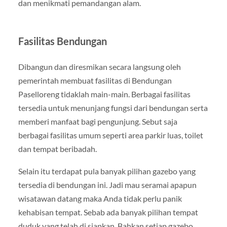
dan menikmati pemandangan alam.
Fasilitas Bendungan
Dibangun dan diresmikan secara langsung oleh
pemerintah membuat fasilitas di Bendungan
Paselloreng tidaklah main-main. Berbagai fasilitas
tersedia untuk menunjang fungsi dari bendungan serta
memberi manfaat bagi pengunjung. Sebut saja
berbagai fasilitas umum seperti area parkir luas, toilet
dan tempat beribadah.
Selain itu terdapat pula banyak pilihan gazebo yang
tersedia di bendungan ini. Jadi mau seramai apapun
wisatawan datang maka Anda tidak perlu panik
kehabisan tempat. Sebab ada banyak pilihan tempat
duduk yang telah di siapkan. Bahkan setiap gazebo