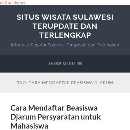
daftar sbobet
SITUS WISATA SULAWESI
TERUPDATE DAN
TERLENGKAP
Informasi Seputar Sulawesi Terupdate dan Terlengkap
SHOW MENU
TAG:
CARA MENDAFTAR BEASISWA DJARUM
Cara Mendaftar Beasiswa
Djarum Persyaratan untuk
Mahasiswa