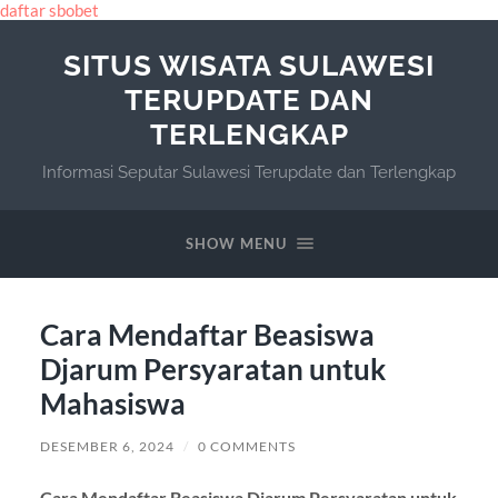
daftar sbobet
SITUS WISATA SULAWESI
TERUPDATE DAN
TERLENGKAP
Informasi Seputar Sulawesi Terupdate dan Terlengkap
SHOW MENU
Cara Mendaftar Beasiswa
Djarum Persyaratan untuk
Mahasiswa
DESEMBER 6, 2024
/
0 COMMENTS
Cara Mendaftar Beasiswa Djarum Persyaratan untuk